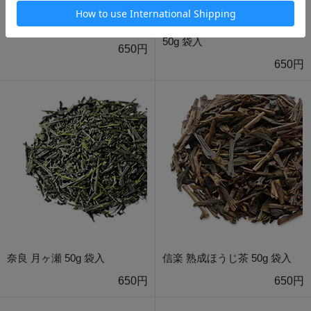
グレナダ 50g 袋入
イングリッシュキャラメル
50g 袋入
650円
650円
奈良 月ヶ瀬 50g 袋入
信楽 熟成ほうじ茶 50g 袋入
650円
650円