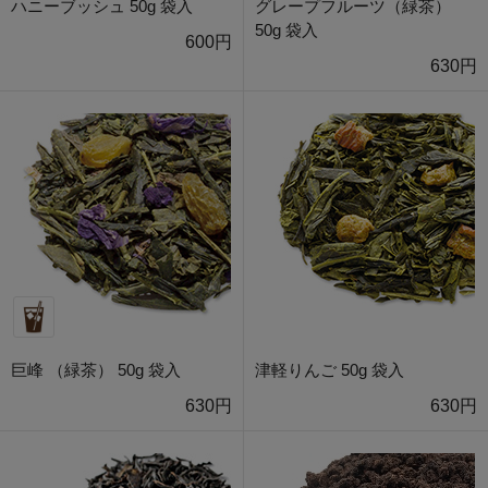
ハニーブッシュ 50g 袋入
グレープフルーツ（緑茶）
50g 袋入
600円
630円
巨峰 （緑茶） 50g 袋入
津軽りんご 50g 袋入
630円
630円