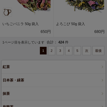
いちごバニラ 50g 袋入
よろこび 50g 袋入
650円
680円
合計：
424
件
1ページ目を表示しています
1
2
3
4
5
次
最後
紅茶
日本茶・緑茶
抹茶
烏龍茶