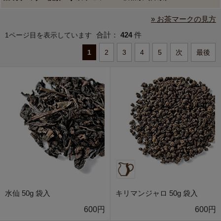
» お茶マークの見方
合計：
424
件
1ページ目を表示しています
1
2
3
4
5
次
最後
水仙 50g 袋入
キリマンジャロ 50g 袋入
600円
600円