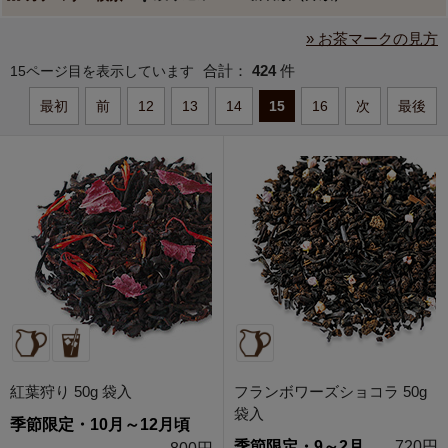
» お茶マークの見方
合計：
424
件
15ページ目を表示しています
最初
前
12
13
14
15
16
次
最後
紅葉狩り 50g 袋入
フランボワーズショコラ 50g
袋入
季節限定・10月～12月頃
季節限定・9～2月
720円