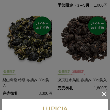
季節限定・3～5月
1,000円
数量限定
数量限定
通販限定
梨山烏龍 特級 冬摘み 30g 袋
凍頂紅水烏龍 春摘み 30g 袋入
入
完売御礼
1,800円
完売御礼
3,300円