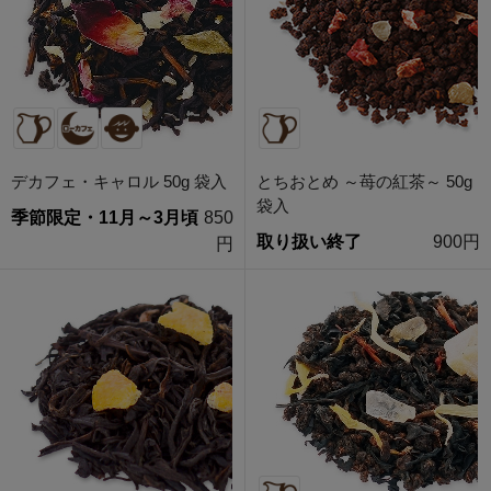
デカフェ・キャロル 50g 袋入
とちおとめ ～苺の紅茶～ 50g
袋入
季節限定・11月～3月頃
850
取り扱い終了
900円
円