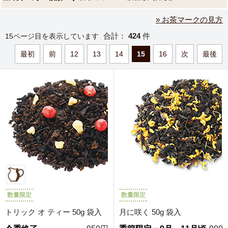
» お茶マークの見方
合計：
424
件
15ページ目を表示しています
最初
前
12
13
14
15
16
次
最後
数量限定
数量限定
トリック オ ティー 50g 袋入
月に咲く 50g 袋入