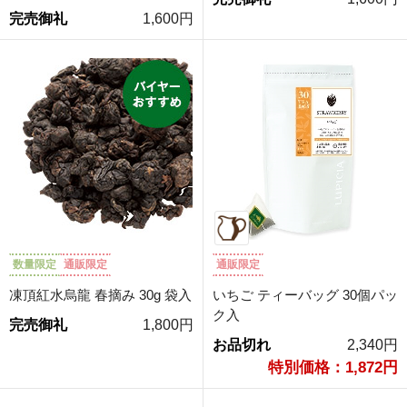
完売御礼
1,600円
数量限定
通販限定
通販限定
凍頂紅水烏龍 春摘み 30g 袋入
いちご ティーバッグ 30個パッ
ク入
完売御礼
1,800円
お品切れ
2,340円
特別価格：1,872円