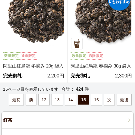
数量限定
通販限定
数量限定
通販限定
阿里山紅烏龍 冬摘み 20g 袋入
阿里山紅烏龍 春摘み 30g 袋入
完売御礼
2,200円
完売御礼
2,300円
合計：
424
件
15ページ目を表示しています
最初
前
12
13
14
15
16
次
最後
紅茶