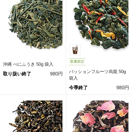
数量限定
沖縄 べにふうき 50g 袋入
パッションフルーツ烏龍 50g
取り扱い終了
980円
袋入
今季終了
980円