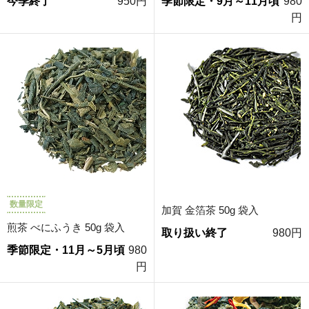
今季終了
950円
季節限定・9月～11月頃
980
円
数量限定
加賀 金箔茶 50g 袋入
煎茶 べにふうき 50g 袋入
取り扱い終了
980円
季節限定・11月～5月頃
980
円