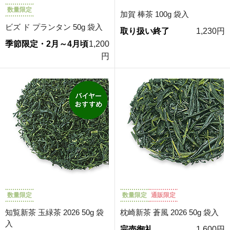
数量限定
加賀 棒茶 100g 袋入
ビズ ド プランタン 50g 袋入
取り扱い終了
1,230円
季節限定・2月～4月頃
1,200
円
数量限定
数量限定
通販限定
知覧新茶 玉緑茶 2026 50g 袋
枕崎新茶 蒼風 2026 50g 袋入
入
完売御礼
1,600円