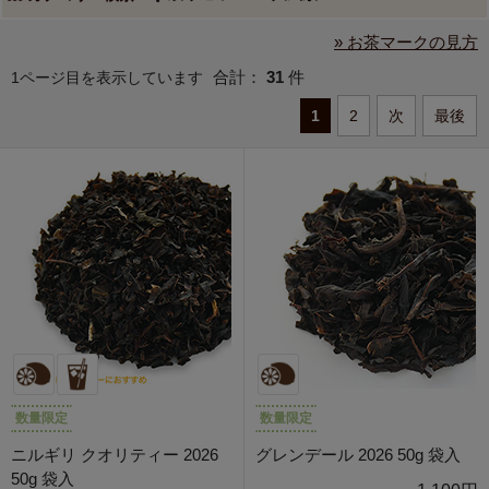
» お茶マークの見方
合計：
31
件
1ページ目を表示しています
1
2
次
最後
数量限定
数量限定
ニルギリ クオリティー 2026
グレンデール 2026 50g 袋入
50g 袋入