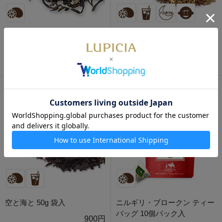
茉莉春毫 50g 袋入
ジャルダン ソバージュ 50g 袋
入
1,180円
840円
空と海と 50g 袋入
ニルギリ・ブロークン ティー
バッグ 10個パック入
900円