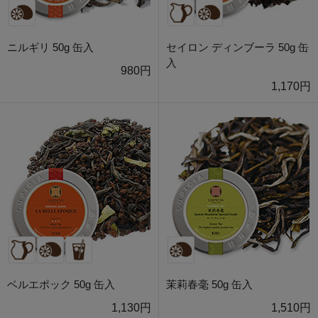
ニルギリ 50g 缶入
セイロン ディンブーラ 50g 缶
入
980円
1,170円
ベルエポック 50g 缶入
茉莉春毫 50g 缶入
1,130円
1,510円