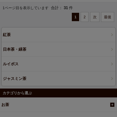
合計：
31
件
1ページ目を表示しています
1
2
次
最後
紅茶
日本茶・緑茶
ルイボス
ジャスミン茶
カテゴリから選ぶ
お茶