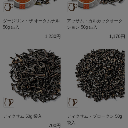
ダージリン・ザ オータムナル
アッサム・カルカッタオーク
50g 缶入
ション 50g 缶入
1,230円
1,170円
ディクサム 50g 袋入
ディクサム・ブロークン 50g
袋入
700円