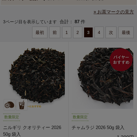
» お茶マークの見方
合計：
87
件
3ページ目を表示しています
最初
前
1
2
3
4
次
最後
数量限定
数量限定
ニルギリ クオリティー 2026
チャムラジ 2026 50g 袋入
50g 袋入