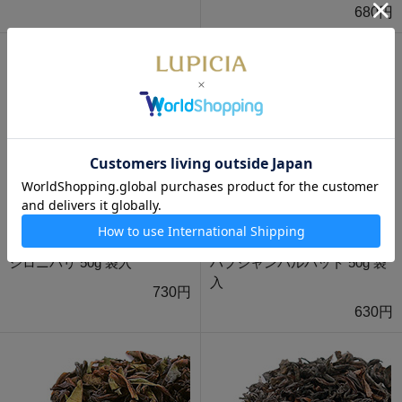
680円
シロニバリ 50g 袋入
ハプジャンパルバット 50g 袋
入
730円
630円