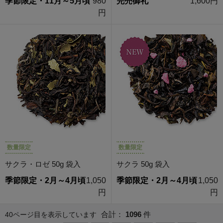
季節限定・11月～5月頃
980
完売御礼
1,600円
円
数量限定
数量限定
サクラ・ロゼ 50g 袋入
サクラ 50g 袋入
季節限定・2月～4月頃
1,050
季節限定・2月～4月頃
1,050
円
円
合計：
1096
件
40ページ目を表示しています