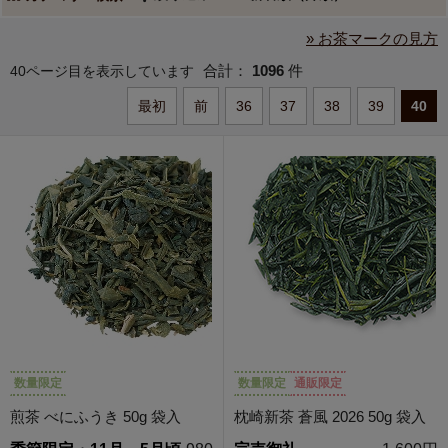
» お茶マークの見方
合計：
1096
件
40ページ目を表示しています
最初
前
36
37
38
39
40
数量限定
数量限定
通販限定
煎茶 べにふうき 50g 袋入
枕崎新茶 蒼風 2026 50g 袋入