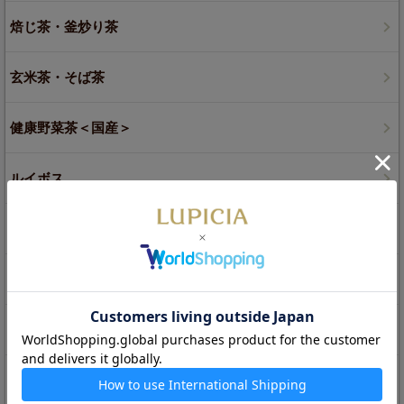
焙じ茶・釜炒り茶
玄米茶・そば茶
健康野菜茶＜国産＞
ルイボス
麦茶・オルヅォ
ジャスミン茶
白茶
プーアル茶（黒茶）