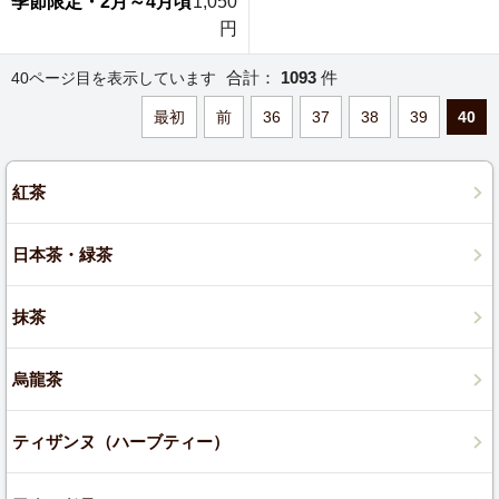
季節限定・2月～4月頃
1,050
円
合計：
1093
件
40ページ目を表示しています
最初
前
36
37
38
39
40
紅茶
日本茶・緑茶
抹茶
烏龍茶
ティザンヌ（ハーブティー）