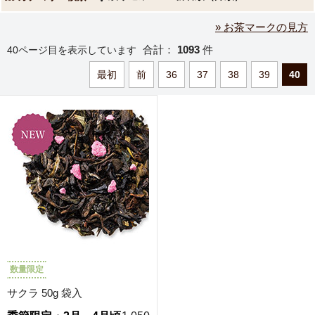
» お茶マークの見方
合計：
1093
件
40ページ目を表示しています
最初
前
36
37
38
39
40
数量限定
サクラ 50g 袋入