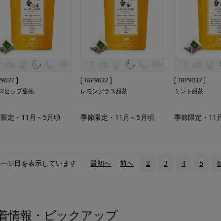
]
[
]
[
]
P9031
TBP9032
TBP9033
ズヒップ甜茶
レモングラス甜茶
ミント甜茶
限定・11月～5月頃
季節限定・11月～5月頃
季節限定・11
ページ目を表示しています
«
最初へ
‹
前へ
2
3
4
5
6
着情報・ピックアップ