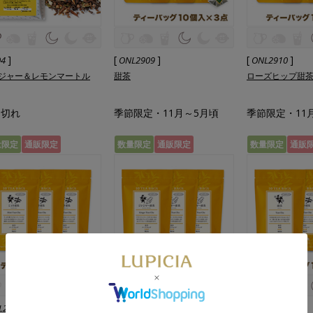
]
[
]
[
]
04
ONL2909
ONL2910
ジャー＆レモンマートル
甜茶
ローズヒップ甜
品切れ
季節限定・11月～5月頃
季節限定・11
量限定
通販限定
数量限定
通販限定
数量限定
通販
]
[
]
[
]
L2912
ONL2913
ONL2914