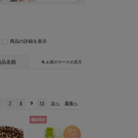
商品の詳細を表示
商品名順
お茶のマークの見方
7
8
9
10
次へ
›
最後へ
»
通販限定