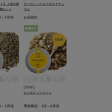
ト】 人気の甜
オーガニック ルイボス ナチュ
3種セット
ラル
月～5月頃
お品切れ
数量限定
[
]
9230
ルイボス ジャスミン
月～5月頃
季節限定・4月～6月頃