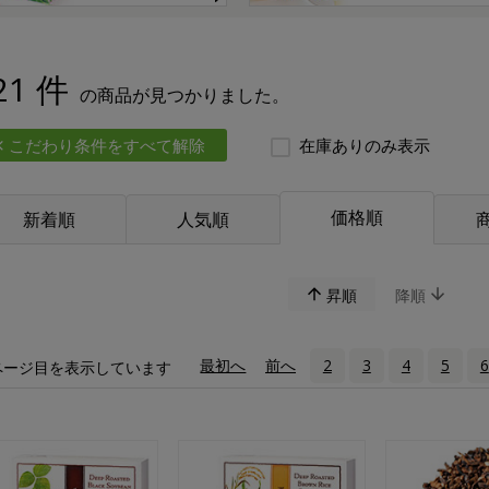
21 件
の商品が見つかりました。
こだわり条件をすべて解除
在庫ありのみ表示
価格順
新着順
人気順
昇順
降順
«
最初へ
‹
前へ
2
3
4
5
6
ページ目を表示しています