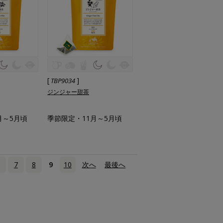
[
]
TBP9034
ジンジャー甜茶
月～5月頃
季節限定・11月～5月頃
7
8
9
10
次へ
›
最後へ
»