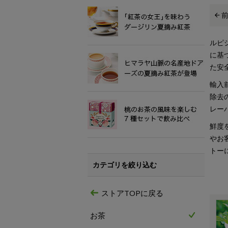
ルピ
に基
た安
輸入
除去
レー
鮮度
やお
トー
カテゴリを絞り込む
ストアTOPに戻る
お茶