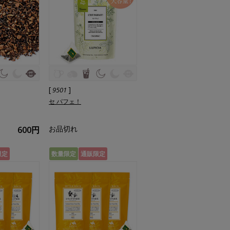
[
]
9501
セ パフェ！
お品切れ
600円
限定
数量限定
通販限定