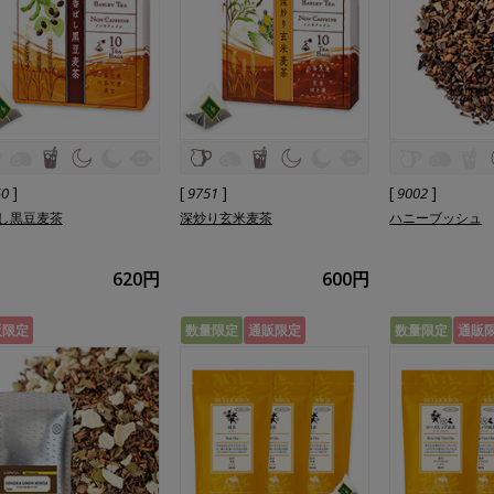
]
[
]
[
]
50
9751
9002
し黒豆麦茶
深炒り玄米麦茶
ハニーブッシュ
620円
600円
販限定
数量限定
通販限定
数量限定
通販