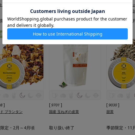
ト甜茶
ジンジャー甜茶
【まとめ買いセッ
茶 ティーバッグ
限定・11月～5月頃
季節限定・11月～5月頃
季節限定・11
量限定
]
[
]
[
]
08
9701
9030
 ド プランタン
国産 玉ねぎの皮茶
甜茶
限定・2月～4月頃
取り扱い終了
季節限定・11