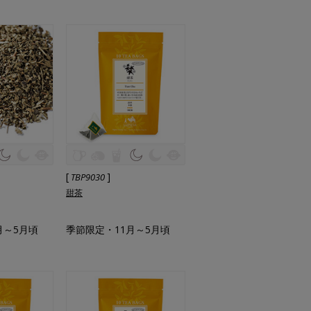
[
]
TBP9030
甜茶
月～5月頃
季節限定・11月～5月頃