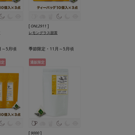
[
]
ONL2911
茶
レモングラス甜茶
月～5月頃
季節限定・11月～5月頃
限定
通販限定
[
]
9000