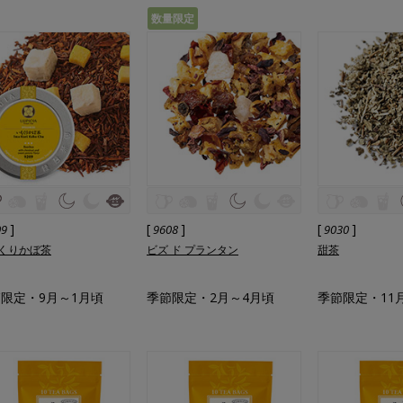
数量限定
]
[
]
[
]
09
9608
9030
くりかぼ茶
ビズ ド プランタン
甜茶
限定・9月～1月頃
季節限定・2月～4月頃
季節限定・11