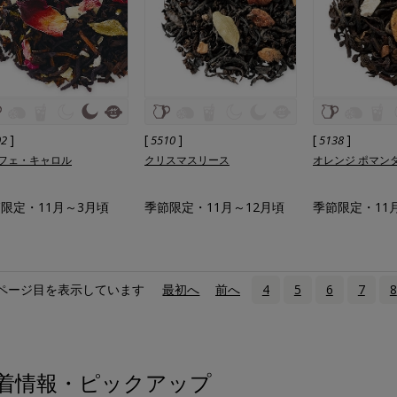
]
[
]
[
]
02
5510
5138
フェ・キャロル
クリスマスリース
オレンジ ポマン
限定・11月～3月頃
季節限定・11月～12月頃
季節限定・11
ページ目を表示しています
«
最初へ
‹
前へ
4
5
6
7
8
着情報・ピックアップ