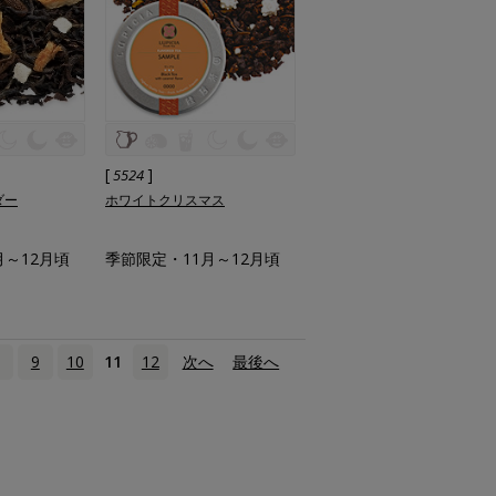
[
]
5524
ダー
ホワイトクリスマス
月～12月頃
季節限定・11月～12月頃
9
10
11
12
次へ
›
最後へ
»