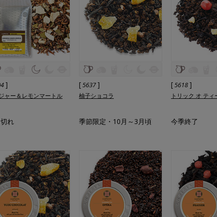
]
[
]
[
]
04
5637
5618
ジャー＆レモンマートル
柚子ショコラ
トリック オ ティ
品切れ
季節限定・10月～3月頃
今季終了