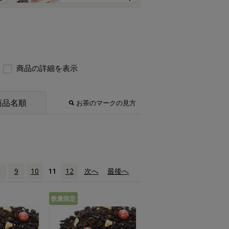
商品の詳細を表示
商品名順
お茶のマークの見方
9
10
11
12
次へ
›
最後へ
»
数量限定