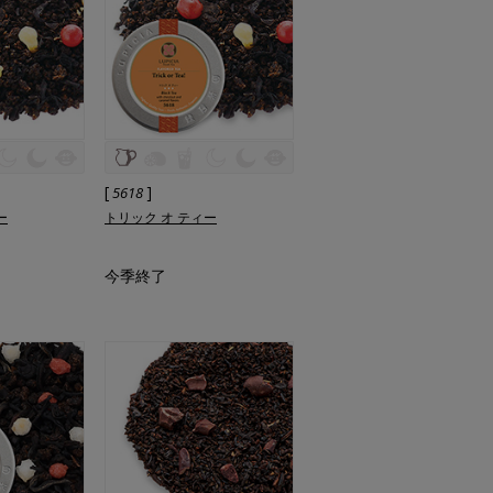
[
]
5618
ー
トリック オ ティー
今季終了