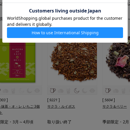
ジエ
タルト オ シトロン
タルト オ シトロ
限定・12～3月
季節限定・12～3月
季節限定・12
数量限定
数量限定
]
[
]
[
]
003
9221
5604
26 抹茶・オ・レ いちご 3個
サクラ・ルイボス
サクラ＆ベリー
ト
限定・3月～4月頃
取り扱い終了
季節限定・2月