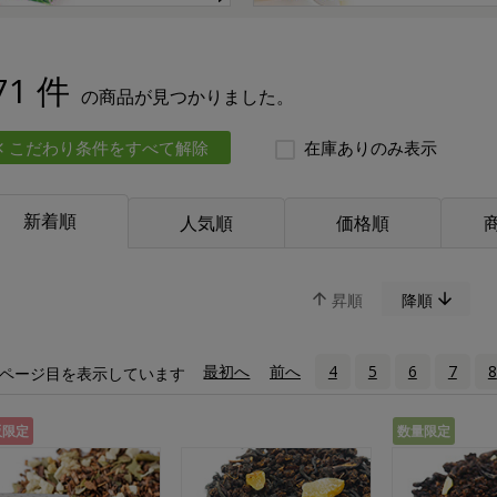
71 件
の商品が見つかりました。
こだわり条件をすべて解除
在庫ありのみ表示
新着順
人気順
価格順
昇順
降順
«
最初へ
‹
前へ
4
5
6
7
8
ページ目を表示しています
販限定
数量限定