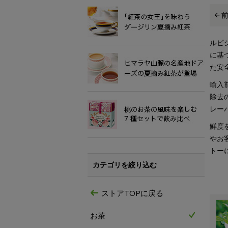
ルピ
に基
た安
輸入
除去
レー
鮮度
やお
トー
カテゴリを絞り込む
ストアTOPに戻る
お茶