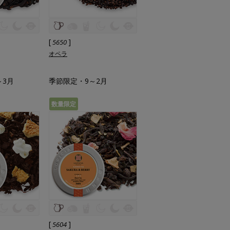
[
]
5650
オペラ
～3月
季節限定・9～2月
数量限定
[
]
5604