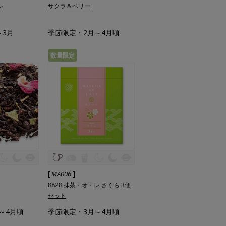
ン
サクラ＆ベリー
～3月
季節限定・2月～4月頃
数量限定
[
]
MA006
8828 抹茶・オ・レ さくら 3個
セット
～4月頃
季節限定・3月～4月頃