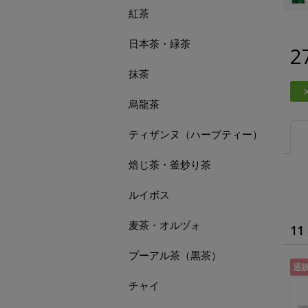
紅茶
日本茶・緑茶
2
抹茶
烏龍茶
ティザンヌ（ハーブティー）
焙じ茶・釜炒り茶
ルイボス
麦茶・オルヅォ
11
プーアル茶（黒茶）
通
チャイ