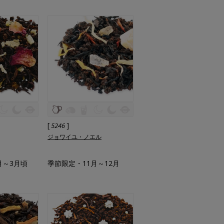
[
]
5246
ジョワイユ・ノエル
月～3月頃
季節限定・11月～12月