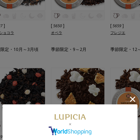
]
[
]
[
]
37
5650
5659
ショコラ
オペラ
フレジエ
限定・10月～3月頃
季節限定・9～2月
季節限定・12
]
[
]
[
]
59
5667
5667