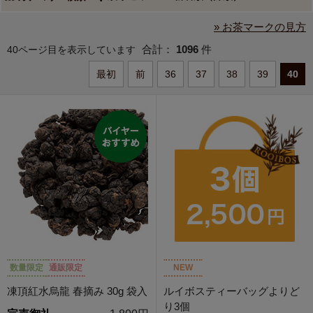
» お茶マークの見方
合計：
1096
件
40ページ目を表示しています
最初
前
36
37
38
39
40
数量限定
通販限定
NEW
凍頂紅水烏龍 春摘み 30g 袋入
ルイボスティーバッグよりど
り3個