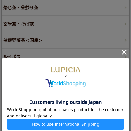
焙じ茶・釜炒り茶
玄米茶・そば茶
健康野菜茶＜国産＞
ルイボス
麦茶・オルヅォ
ジャスミン茶
白茶
プーアル茶（黒茶）