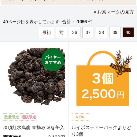
» お茶マークの見方
合計：
1096
件
40ページ目を表示しています
最初
前
36
37
38
39
40
数量限定
通販限定
NEW
凍頂紅水烏龍 春摘み 30g 缶入
ルイボスティーバッグよりど
り3個