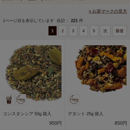
» お茶マークの見方
合計：
221
件
1ページ目を表示しています
1
2
3
4
5
次
最後
コンスタンシア 50g 袋入
デタント 25g 袋入
950円
850円