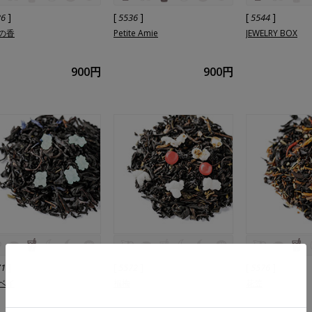
]
[
]
[
]
36
5536
5544
の香
Petite Amie
JEWELRY BOX
900円
900円
]
[
]
[
]
71
5572
5576
ベイ
福梅
花笠