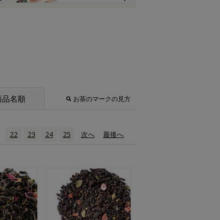
商品名順
お茶のマークの見方
1
22
23
24
25
次へ
›
最後へ
»