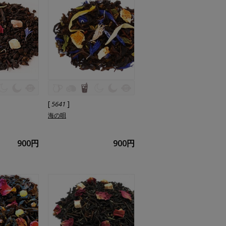
[
]
5641
海の唄
900円
900円