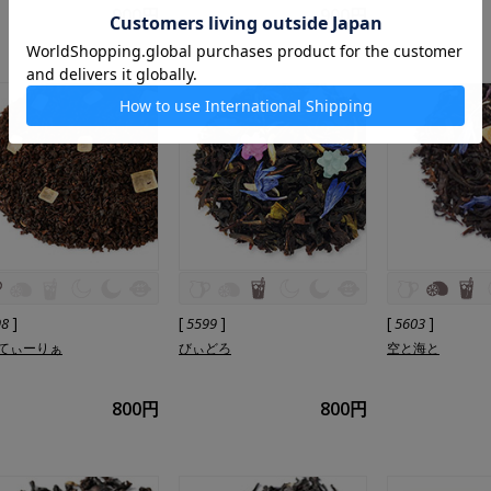
900円
900円
]
[
]
[
]
98
5599
5603
てぃーりぁ
びぃどろ
空と海と
800円
800円