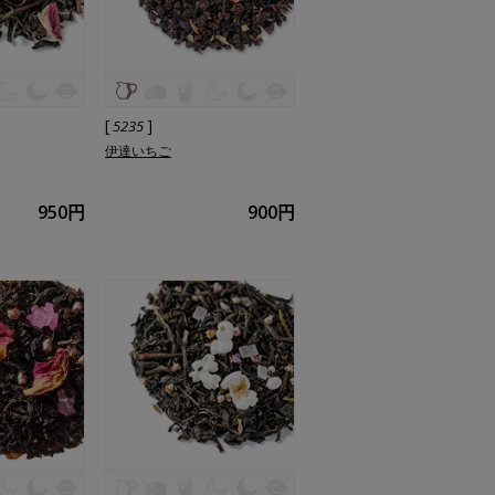
[
]
5235
伊達いちご
950円
900円