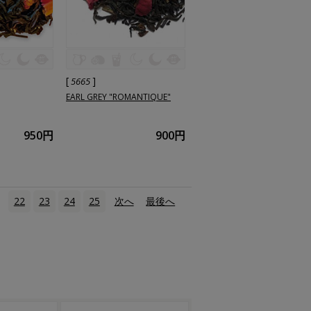
[
]
5665
EARL GREY "ROMANTIQUE"
950円
900円
1
22
23
24
25
次へ
›
最後へ
»