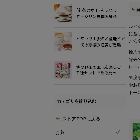
ルピ
に基
た安
輸入
除去
レー
鮮度
やお
トー
カテゴリを絞り込む
ストアTOPに戻る
お茶