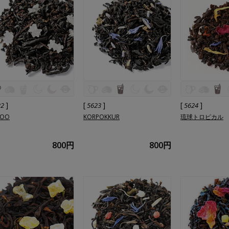
]
[
]
[
]
22
5623
5624
WOO
KORPOKKUR
琉球トロピカル
800円
800円