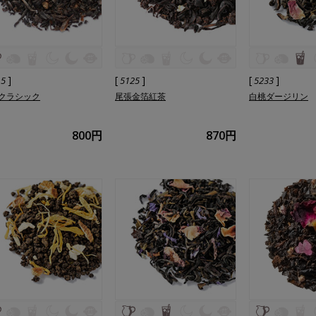
]
[
]
[
]
15
5125
5233
クラシック
尾張金箔紅茶
白桃ダージリン
800円
870円