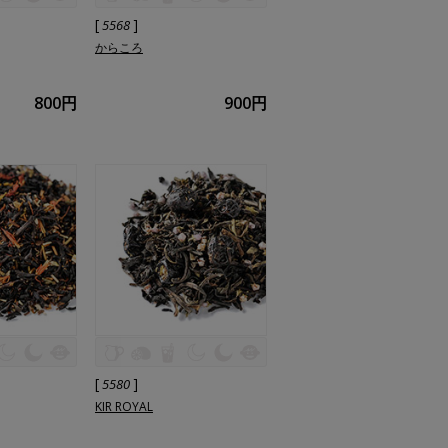
[
]
5568
からころ
800円
900円
[
]
5580
KIR ROYAL