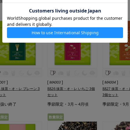
限定・11月～5月頃
季節限定・11月～5月頃
お品切れ
]
[
]
[
]
001
MA003
MA004
24 抹茶・オ・レ プレーン 3
8826 抹茶・オ・レ いちご 3個
8827 抹茶・オ
ット
セット
3個セット
り扱い終了
季節限定・3月～4月頃
季節限定・9月
量限定
数量限定