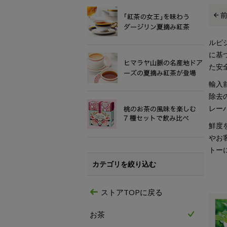
ルピ
に基
た安
輸入
除去
レー
鮮度
やお
トー
カテゴリを絞り込む
ストアTOPに戻る
お茶