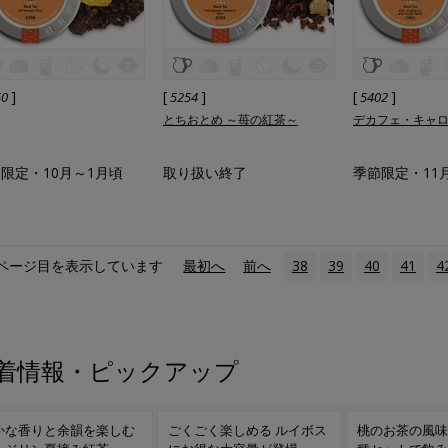
]
[
]
[
]
50
5254
5402
とちおとめ ～苺の紅茶～
デカフェ・キャ
限定・10月～1月頃
取り扱い終了
季節限定・11
ページ目を表示しています
«
最初へ
‹
前へ
38
39
40
41
4
着情報・ピックアップ
くごく楽しめる ルイボス
桃のお茶の風味を楽しむ 7
台湾春摘み烏龍