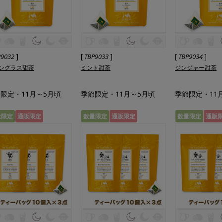
]
[
]
[
]
P9032
TBP9033
TBP9034
ングラス甜茶
ミント甜茶
ジンジャー甜茶
限定・11月～5月頃
季節限定・11月～5月頃
季節限定・11
量限定
通販限定
数量限定
通販限定
数量限定
通販