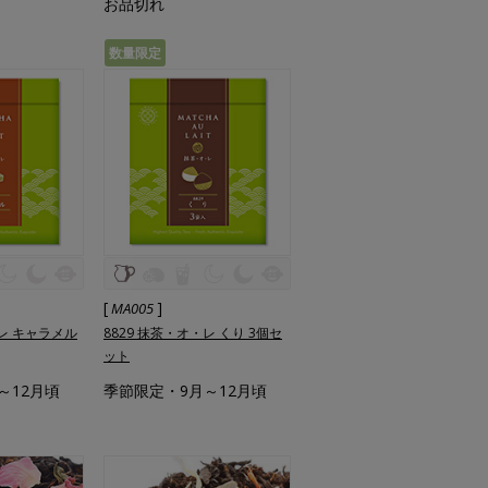
お品切れ
数量限定
[
]
MA005
・レ キャラメル
8829 抹茶・オ・レ くり 3個セ
ット
～12月頃
季節限定・9月～12月頃