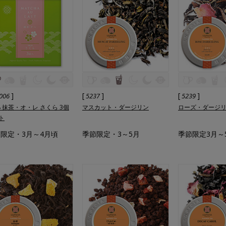
]
[
]
[
]
006
5237
5239
28 抹茶・オ・レ さくら 3個
マスカット・ダージリン
ローズ・ダージ
ト
限定・3月～4月頃
季節限定・3～5月
季節限定3月～