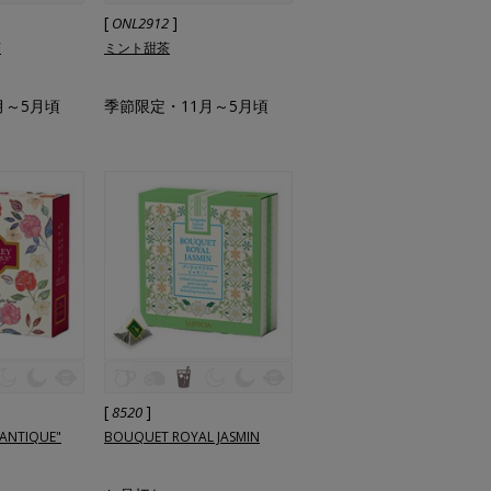
[
]
ONL2912
茶
ミント甜茶
月～5月頃
季節限定・11月～5月頃
[
]
8520
MANTIQUE"
BOUQUET ROYAL JASMIN