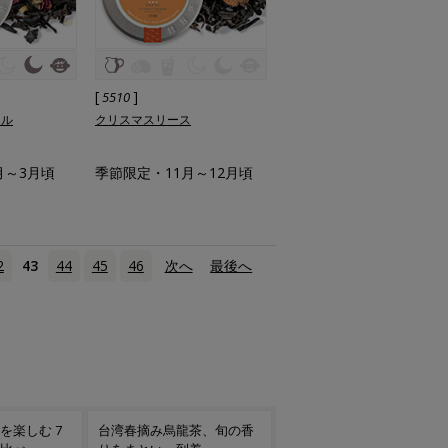
[
]
5510
ロル
クリスマスリース
月～3月頃
季節限定・11月～12月頃
2
43
44
45
46
次へ
›
最後へ
»
茶、旬の香
果実香る、爽やかな一杯 フ
夏の気軽なギフトにも アイ