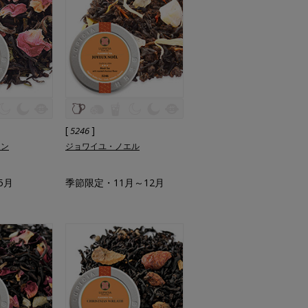
[
]
5246
リン
ジョワイユ・ノエル
5月
季節限定・11月～12月