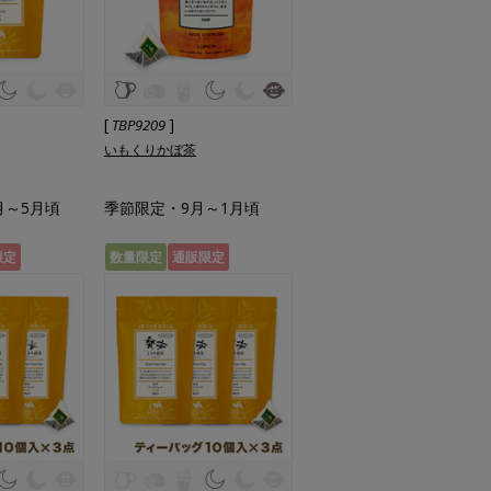
[
]
TBP9209
いもくりかぼ茶
月～5月頃
季節限定・9月～1月頃
限定
数量限定
通販限定