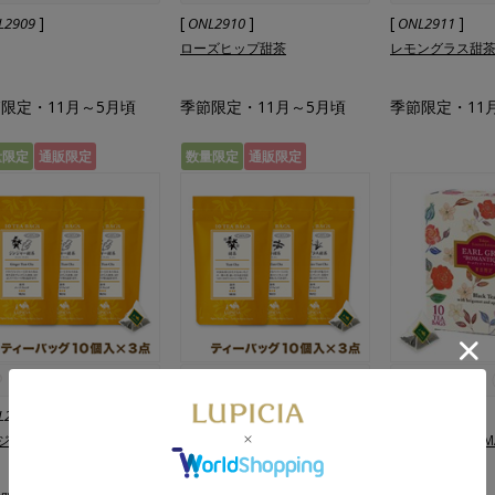
]
[
]
[
]
L2909
ONL2910
ONL2911
ローズヒップ甜茶
レモングラス甜
限定・11月～5月頃
季節限定・11月～5月頃
季節限定・11
量限定
通販限定
数量限定
通販限定
]
[
]
[
]
L2913
ONL2914
5665
ジャー甜茶
【まとめ買いセット】 人気の甜
EARL GREY "RO
茶 ティーバッグ3種セット