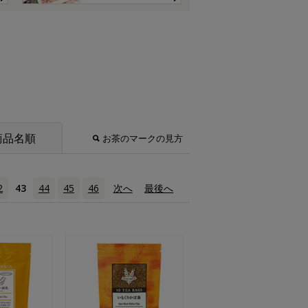
商品名順
お茶のマークの見方
2
43
44
45
46
次へ
›
最後へ
»