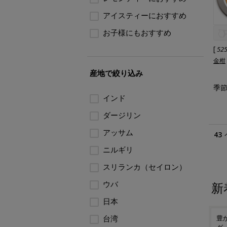
アイスティーにおすすめ
お子様にもおすすめ
[
52
金柑
産地で絞り込み
季節
インド
ダージリン
アッサム
43
ニルギリ
スリランカ（セイロン）
ウバ
新
日本
「ハ
宝瓶と茶杯でちょっと贅沢
台湾
豊かな香りと余韻を楽しむ
ご