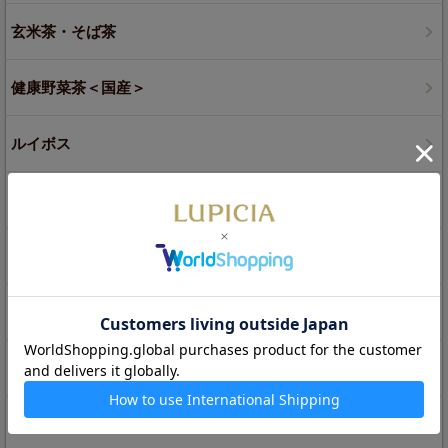
玄米茶・そば茶
健康野菜茶＜国産＞
ルイボス
麦茶・オルヅォ
ジャスミン茶
白茶
プーアル茶（黒茶）
チャイ