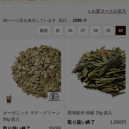
» お茶マークの見方
合計：
1096
件
40ページ目を表示しています
最初
前
36
37
38
39
40
オーガニック マテ・グリーン
西湖龍井 特級 25g 袋入
50g 袋入
取り扱い終了
1,080円
取り扱い終了
550円