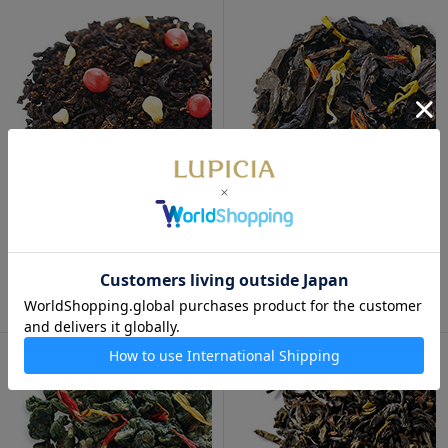
数量限定
焚火 50g 袋入
トリック オ ティー 50g 袋入
季節限定・10月～2月頃
950
円
今季終了
950円