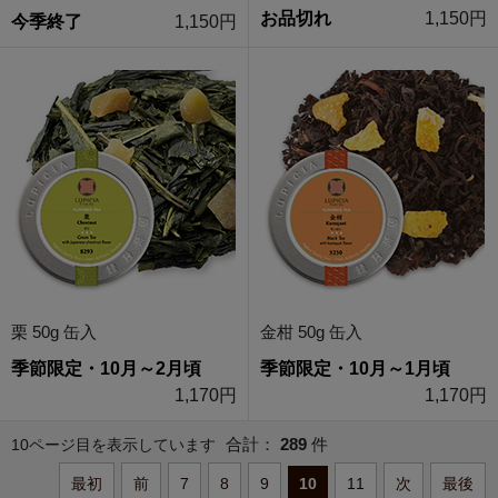
お品切れ
1,150円
今季終了
1,150円
栗 50g 缶入
金柑 50g 缶入
季節限定・10月～2月頃
季節限定・10月～1月頃
1,170円
1,170円
合計：
289
件
10ページ目を表示しています
最初
前
7
8
9
10
11
次
最後