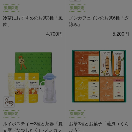
数量限定
数量限定
冷茶におすすめのお茶3種「風
ノンカフェインのお茶6種「夕
鈴」
涼み」
4,700円
5,200円
数量限定
数量限定
ルイボスティー2種と茶器「夏
お茶3種とお菓子「薫風（くん
支度（なつじたく）-ノンカフ
ぷう）」