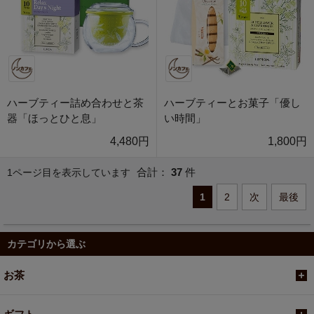
ハーブティー詰め合わせと茶
ハーブティーとお菓子「優し
器「ほっとひと息」
い時間」
4,480円
1,800円
合計：
37
件
1ページ目を表示しています
1
2
次
最後
カテゴリから選ぶ
お茶