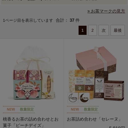
» お茶マークの見方
合計：
37
件
1ページ目を表示しています
1
2
次
最後
NEW
数量限定
NEW
数量限定
桃香るお茶の詰め合わせとお
お茶詰め合わせ「セレーヌ」
菓子「ピーチデイズ」