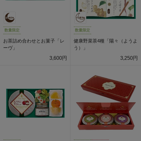
数量限定
数量限定
お茶詰め合わせとお菓子「レ
健康野菜茶4種「陽々（ようよ
ーヴ」
う）」
3,600円
3,250円