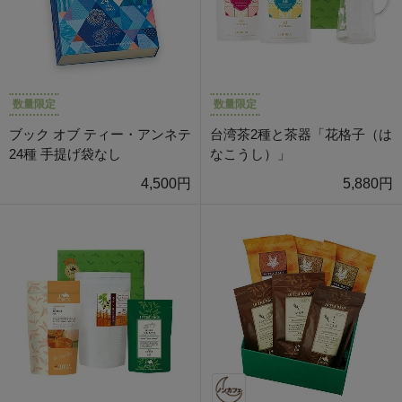
数量限定
数量限定
ブック オブ ティー・アンネテ
台湾茶2種と茶器「花格子（は
24種 手提げ袋なし
なこうし）」
4,500円
5,880円