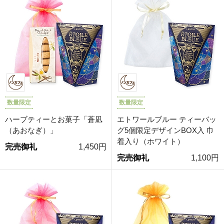
数量限定
数量限定
ハーブティーとお菓子「蒼凪
エトワールブルー ティーバッ
（あおなぎ）」
グ5個限定デザインBOX入 巾
着入り（ホワイト）
完売御礼
1,450円
完売御礼
1,100円