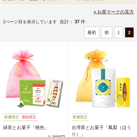
» お茶マークの見方
合計：
37
件
2ページ目を表示しています
最初
前
1
2
数量限定
通販限定
数量限定
緑茶とお菓子「桃色」
台湾茶とお菓子「鳳梨（ほう
り）」