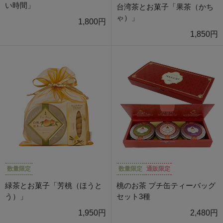
い時間」
台湾茶とお菓子「果茶（かち
ゃ）」
1,800円
1,850円
数量限定
数量限定
通販限定
緑茶とお菓子「芳桃（ほうと
桃のお茶 プチ缶ティーバッグ
う）」
セット3種
1,950円
2,480円