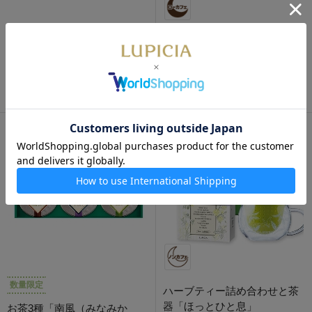
数量限定
ティーバッグセット 30種 テ
ィーバッグセット 30種
お茶詰め合わせとお菓子「レ
ーヴ」
3,500円
3,600円
数量限定
ハーブティー詰め合わせと茶
器「ほっとひと息」
お茶3種「南風（みなみか