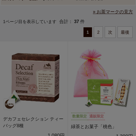
» お茶マークの見方
合計：
37
件
1ページ目を表示しています
1
2
次
最後
数量限定
通販限定
デカフェセレクション ティー
バッグ8種
緑茶とお菓子「桃色」
1,080円