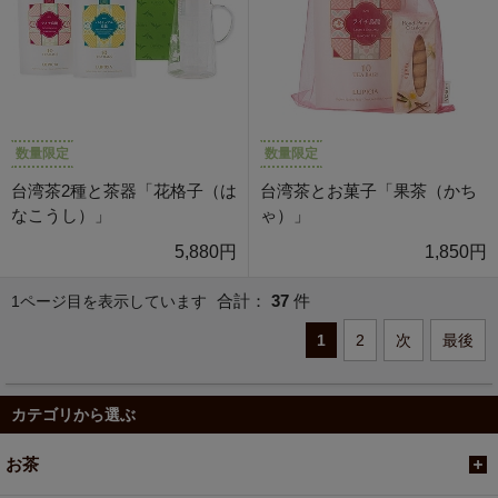
数量限定
数量限定
台湾茶2種と茶器「花格子（は
台湾茶とお菓子「果茶（かち
なこうし）」
ゃ）」
5,880円
1,850円
合計：
37
件
1ページ目を表示しています
1
2
次
最後
カテゴリから選ぶ
お茶