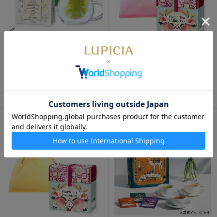
NEW
数量限定
ハーブティー詰め合わせと茶
器「ほっとひと息」
ピーチティーコレクション巾
着入り （ピンク)
4,480円
1,350円