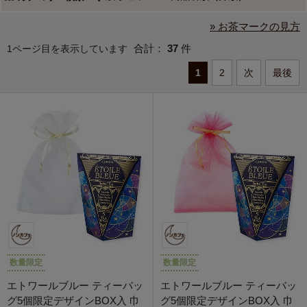
» お茶マークの見方
合計：
37
件
1ページ目を表示しています
1
2
次
最後
数量限定
数量限定
エトワールブルー ティーバッ
エトワールブルー ティーバッ
グ5個限定デザインBOX入 巾
グ5個限定デザインBOX入 巾