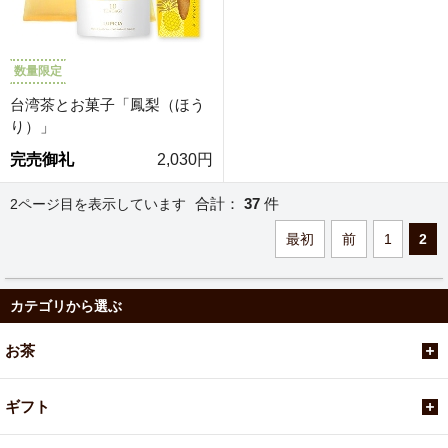
数量限定
台湾茶とお菓子「鳳梨（ほう
り）」
完売御礼
2,030円
合計：
37
件
2ページ目を表示しています
最初
前
1
2
カテゴリから選ぶ
お茶
ギフト