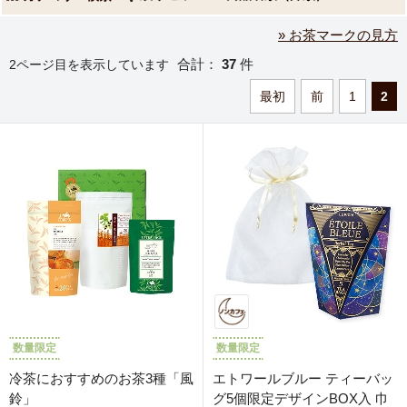
» お茶マークの見方
合計：
37
件
2ページ目を表示しています
最初
前
1
2
数量限定
数量限定
冷茶におすすめのお茶3種「風
エトワールブルー ティーバッ
鈴」
グ5個限定デザインBOX入 巾