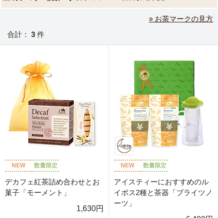
» お茶マークの見方
合計：
3
件
NEW
数量限定
NEW
数量限定
デカフェ紅茶詰め合わせとお
アイスティーにおすすめのル
菓子「モーメント」
イボス2種と茶器「ブライツノ
ーツ」
1,630円