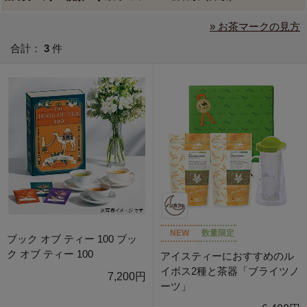
» お茶マークの見方
合計：
3
件
NEW
数量限定
ブック オブ ティー 100 ブッ
ク オブ ティー 100
アイスティーにおすすめのル
イボス2種と茶器「ブライツノ
7,200円
ーツ」