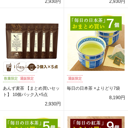
2,930円
2,930円
数量限定
通販限定
通販限定
あんず麦茶 【まとめ買いセッ
毎日の日本茶 ×よりどり7袋
ト】 10個パック入×5点
8,190円
2,930円