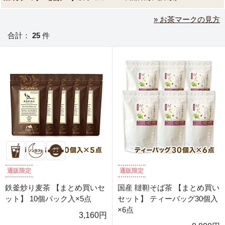
» お茶マークの見方
合計：
25
件
通販限定
通販限定
鉄釜炒り麦茶 【まとめ買いセ
国産 韃靼そば茶 【まとめ買い
ット】 10個パック入×5点
セット】 ティーバッグ30個入
×6点
3,160円