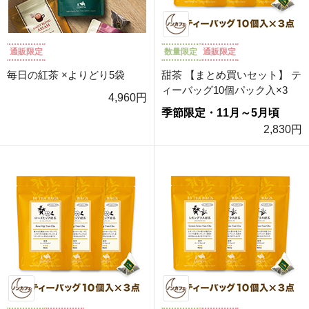
通販限定
数量限定
通販限定
毎日の紅茶 ×よりどり5袋
甜茶 【まとめ買いセット】 テ
ィーバッグ10個パック入×3
4,960円
季節限定・11月～5月頃
2,830円