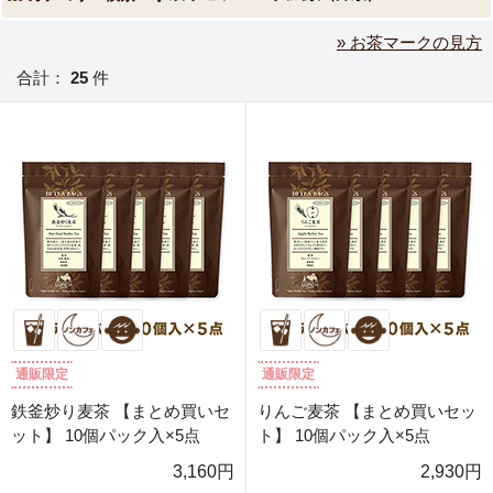
» お茶マークの見方
合計：
25
件
通販限定
通販限定
鉄釜炒り麦茶 【まとめ買いセ
りんご麦茶 【まとめ買いセッ
ット】 10個パック入×5点
ト】 10個パック入×5点
3,160円
2,930円