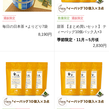
通販限定
数量限定
通販限定
毎日の日本茶 ×よりどり7袋
甜茶 【まとめ買いセット】 テ
ィーバッグ10個パック入×3
8,190円
季節限定・11月～5月頃
2,830円