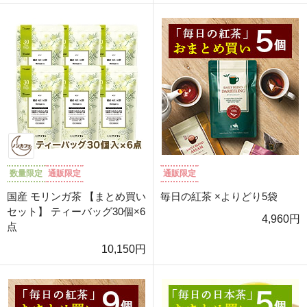
数量限定
通販限定
通販限定
国産 モリンガ茶 【まとめ買い
毎日の紅茶 ×よりどり5袋
セット】 ティーバッグ30個×6
4,960円
点
10,150円