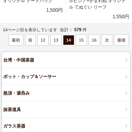
オリジナル トートバッグ
ルピシア×かまわぬ オリジナ
ル てぬぐい リーフ
1,500円
1,550円
合計：
579
件
14ページ目を表示しています
最初
前
12
13
14
15
16
次
最後
台湾・中国茶器
ポット・カップ＆ソーサー
急須・湯呑み
抹茶道具
ガラス茶器