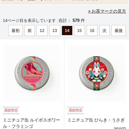
» お茶マークの見方
合計：
579
件
14ページ目を表示しています
最初
前
12
13
14
15
16
次
最後
通販限定
通販限定
ミニチュア缶 ルイボスポワー
ミニチュア缶 ひらき・うさぎ
ル・フラミンゴ