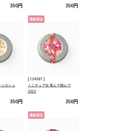
350円
350円
通販限定
[
]
CZ4581
シュカシュ
ミニチュア缶 兎んで跳んで
2023
350円
350円
通販限定