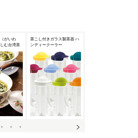
ス製茶器 ハ
焙烙（ほうろく）で手軽に
台湾茶におすすめの茶器
ー
お茶を焙煎！