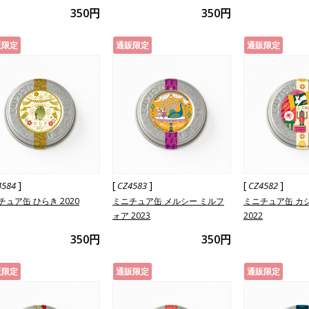
350円
350円
販限定
通販限定
通販限定
]
[
]
[
]
4584
CZ4583
CZ4582
チュア缶 ひらき 2020
ミニチュア缶 メルシー ミルフ
ミニチュア缶 カ
ォア 2023
2022
350円
350円
販限定
通販限定
通販限定