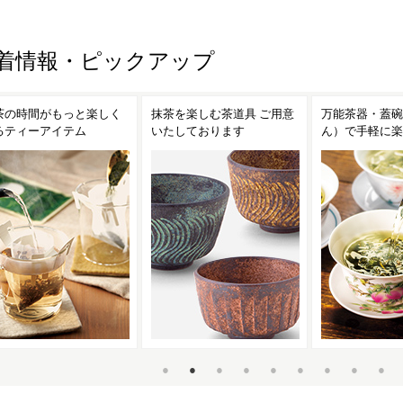
着情報・ピックアップ
茶を楽しむ茶道具 ご用意
万能茶器・蓋碗（がいわ
茶こし付きガラ
たしております
ん）で手軽に楽しむ台湾茶
ンディークーラ