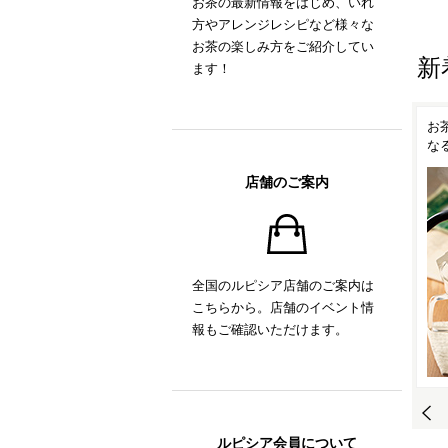
お茶の最新情報をはじめ、いれ
方やアレンジレシピなど様々な
お茶の楽しみ方をご紹介してい
新
ます！
！
ルピシアオリジナル ティー
お茶の時間がもっと楽しく
抹
ポット「TEAPO」
なるティーアイテム
い
店舗のご案内
全国のルピシア店舗のご案内は
こちらから。店舗のイベント情
報もご確認いただけます。
ルピシア会員について