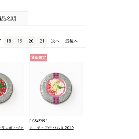
商品名順
7
18
19
20
21
次へ
›
最後へ
»
通販限定
[
]
CZ4585
クランボ・ヴェ
ミニチュア缶 ひらき 2019