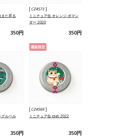
[
]
CZ4573
はまた昇る
ミニチュア缶 オレンジ ポマン
ダー 2020
350円
350円
通販限定
[
]
CZ4569
ングルベル
ミニチュア缶 ゆめ 2022
350円
350円