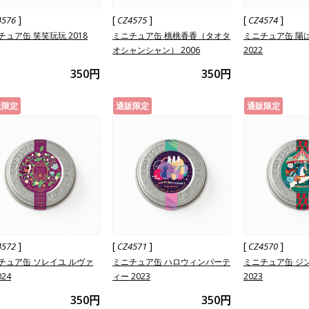
]
[
]
[
]
4576
CZ4575
CZ4574
チュア缶 笑笑玩玩 2018
ミニチュア缶 桃桃香香（タオタ
ミニチュア缶 陽
オシャンシャン） 2006
2022
350円
350円
販限定
通販限定
通販限定
]
[
]
[
]
4572
CZ4571
CZ4570
チュア缶 ソレイユ ルヴァ
ミニチュア缶 ハロウィンパーテ
ミニチュア缶 ジ
024
ィー 2023
2023
350円
350円