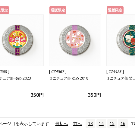
販限定
通販限定
通販限定
]
[
]
[
]
4568
CZ4567
CZ4423
チュア缶 ゆめ 2023
ミニチュア缶 ゆめ 2018
ミニチュア缶 笑巳 
350円
350円
ページ目を表示しています
«
最初へ
‹
前へ
13
14
15
16
1