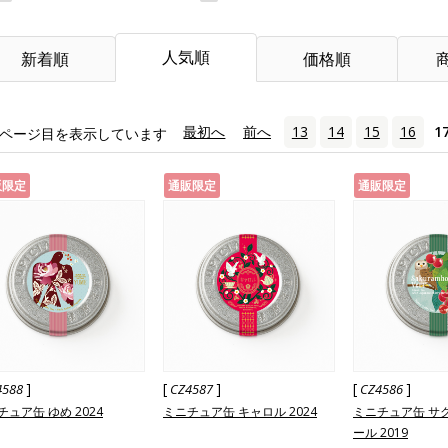
人気順
新着順
価格順
«
最初へ
‹
前へ
13
14
15
16
1
ページ目を表示しています
販限定
通販限定
通販限定
]
[
]
[
]
4588
CZ4587
CZ4586
チュア缶 ゆめ 2024
ミニチュア缶 キャロル 2024
ミニチュア缶 サ
ール 2019