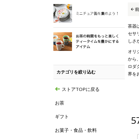
茶器
セサ
しさ
オリ
から
ロダ
カテゴリを絞り込む
界を
ストアTOPに戻る
お茶
ギフト
5
お菓子・食品・飲料