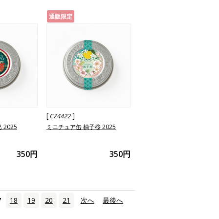
通販限定
[
]
CZ4422
2025
ミニチュア缶 柚子桜 2025
350円
350円
7
18
19
20
21
次へ
›
最後へ
»