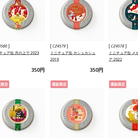
]
[
]
[
]
4580
CZ4579
CZ4578
チュア缶 月の上で 2023
ミニチュア缶 カシュカシュ
ミニチュア缶 メ
2019
ア 2022
350円
350円
販限定
通販限定
通販限定