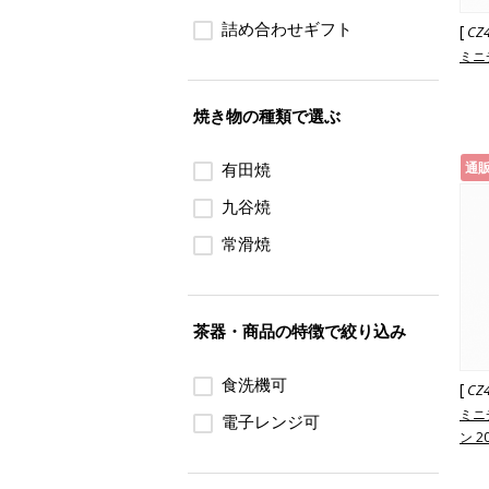
詰め合わせギフト
[
CZ
ミニ
焼き物の種類で選ぶ
有田焼
通
九谷焼
常滑焼
茶器・商品の特徴で絞り込み
食洗機可
[
CZ
ミニ
電子レンジ可
ン 2