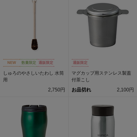
NEW
数量限定
通販限定
通販限定
しゅろのやさしいたわし 水筒
マグカップ用ステンレス製蓋
用
付茶こし
2,750円
お品切れ
2,100円