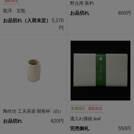
通販限定
野点用 茶杓
龍浮 宝瓶
お品切れ
600円
お品切れ（入荷未定）
5,270
円
数量限定
通販限定
陶作坊 工夫茶器 聞香杯（白）
漉入れ懐紙 leaf
お品切れ
620円
完売御礼
550円