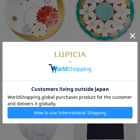
数量限定
通販限定
数量限定
通販限定
オリジナル 豆皿 雪月花 桜
オリジナル 豆皿 桜万華
完売御礼
1,380円
完売御礼
1,380円