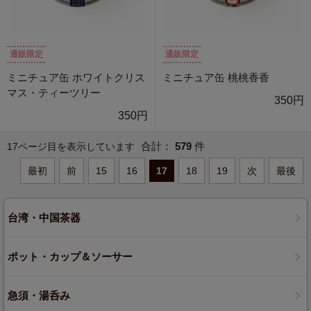
通販限定
通販限定
ミニチュア缶 ホワイトクリス
ミニチュア缶 桃桃香香
マス・ティーツリー
350円
350円
合計：
579
件
17ページ目を表示しています
最初
前
15
16
17
18
19
次
最後
台湾・中国茶器
ポット・カップ＆ソーサー
急須・湯呑み