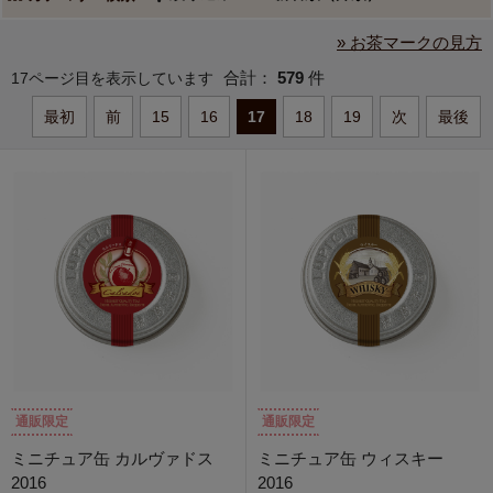
» お茶マークの見方
合計：
579
件
17ページ目を表示しています
最初
前
15
16
17
18
19
次
最後
通販限定
通販限定
ミニチュア缶 カルヴァドス
ミニチュア缶 ウィスキー
2016
2016