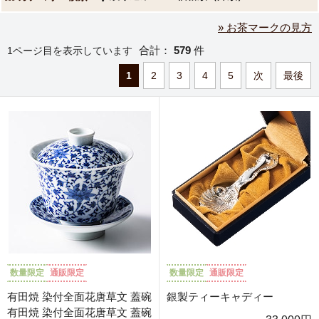
» お茶マークの見方
合計：
579
件
1ページ目を表示しています
1
2
3
4
5
次
最後
数量限定
通販限定
数量限定
通販限定
有田焼 染付全面花唐草文 蓋碗
銀製ティーキャディー
有田焼 染付全面花唐草文 蓋碗