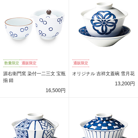
数量限定
通販限定
通販限定
源右衛門窯 染付一二三文 宝瓶
オリジナル 吉祥文蓋碗 雪月花
揃 錆
13,200円
16,500円