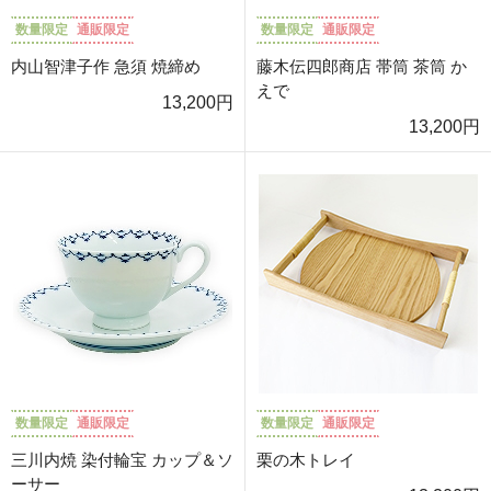
数量限定
通販限定
数量限定
通販限定
内山智津子作 急須 焼締め
藤木伝四郎商店 帯筒 茶筒 か
えで
13,200円
13,200円
数量限定
通販限定
数量限定
通販限定
三川内焼 染付輪宝 カップ＆ソ
栗の木トレイ
ーサー