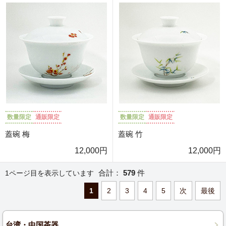
数量限定
通販限定
数量限定
通販限定
蓋碗 梅
蓋碗 竹
12,000円
12,000円
合計：
579
件
1ページ目を表示しています
1
2
3
4
5
次
最後
台湾・中国茶器