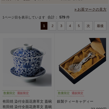
» お茶マークの見方
合計：
579
件
1ページ目を表示しています
1
2
3
4
5
次
最後
数量限定
通販限定
数量限定
通販限定
有田焼 染付全面花唐草文 蓋碗
銀製ティーキャディー
有田焼 染付全面花唐草文 蓋碗