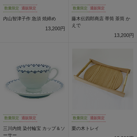
数量限定
通販限定
数量限定
通販限定
内山智津子作 急須 焼締め
藤木伝四郎商店 帯筒 茶筒 か
えで
13,200円
13,200円
数量限定
通販限定
数量限定
通販限定
三川内焼 染付輪宝 カップ＆ソ
栗の木トレイ
ーサー