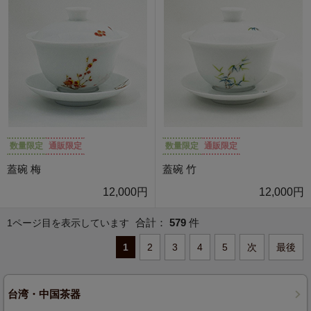
数量限定
通販限定
数量限定
通販限定
蓋碗 梅
蓋碗 竹
12,000円
12,000円
合計：
579
件
1ページ目を表示しています
1
2
3
4
5
次
最後
台湾・中国茶器