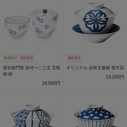
数量限定
通販限定
通販限定
源右衛門窯 染付一二三文 宝瓶
オリジナル 吉祥文蓋碗 雪月花
揃 錆
13,200円
16,500円