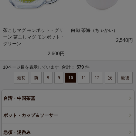
茶こしマグ モンポット・グリ
白磁 茶海（ちゃかい）
ーン 茶こしマグ モンポット・
2,540円
グリーン
2,600円
合計：
579
件
10ページ目を表示しています
最初
前
8
9
10
11
12
次
最後
台湾・中国茶器
ポット・カップ＆ソーサー
急須・湯呑み