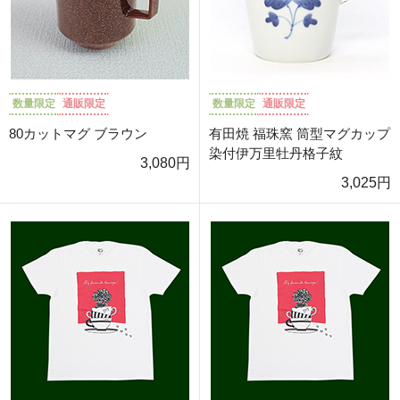
数量限定
通販限定
数量限定
通販限定
80カットマグ ブラウン
有田焼 福珠窯 筒型マグカップ
染付伊万里牡丹格子紋
3,080円
3,025円