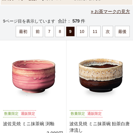
» お茶マークの見方
合計：
579
件
9ページ目を表示しています
最初
前
7
8
9
10
11
次
最後
数量限定
通販限定
数量限定
通販限定
波佐見焼 ミニ抹茶碗 渕釉
波佐見焼 ミニ抹茶碗 飴茶白唐
津流し