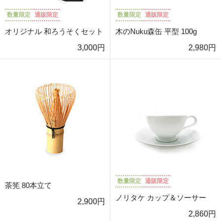
数量限定
通販限定
数量限定
通販限定
オリジナル 和ろうそくセット
木のNuku森缶 平型 100g
3,000円
2,980円
数量限定
通販限定
茶筅 80本立て
ノリタケ カップ＆ソーサー
2,900円
2,860円