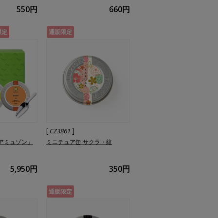
550円
660円
限定
通販限定
[
]
CZ3861
アミュゾン」
ミニチュア缶 サクラ・紋
5,950円
350円
通販限定