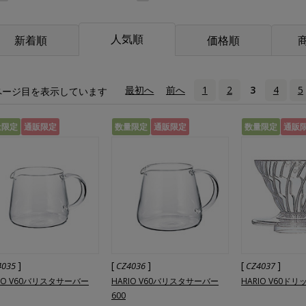
人気順
新着順
価格順
«
最初へ
‹
前へ
1
2
3
4
5
ページ目を表示しています
量限定
通販限定
数量限定
通販限定
数量限定
通販
]
[
]
[
]
4035
CZ4036
CZ4037
RIO V60バリスタサーバー
HARIO V60バリスタサーバー
HARIO V60ド
600