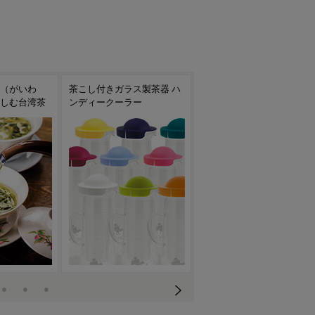
ス製茶器 ハ
焙烙（ほうろく）で手軽に
台湾茶におすすめの茶器
ー
お茶を焙煎！