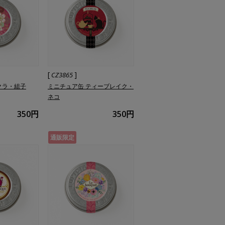
[
]
CZ3865
クラ・組子
ミニチュア缶 ティーブレイク・
ネコ
350円
350円
通販限定