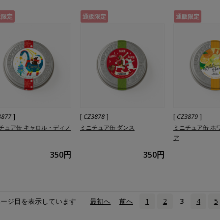
販限定
通販限定
通販限定
]
[
]
[
]
3877
CZ3878
CZ3879
チュア缶 キャロル・ディノ
ミニチュア缶 ダンス
ミニチュア缶 ホ
ア
350円
350円
ページ目を表示しています
«
最初へ
‹
前へ
1
2
3
4
5