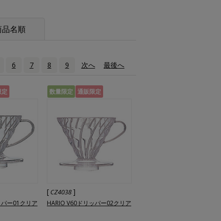
商品名順
6
7
8
9
次へ
›
最後へ
»
限定
数量限定
通販限定
[
]
CZ4038
リッパー01クリア
HARIO V60ドリッパー02クリア