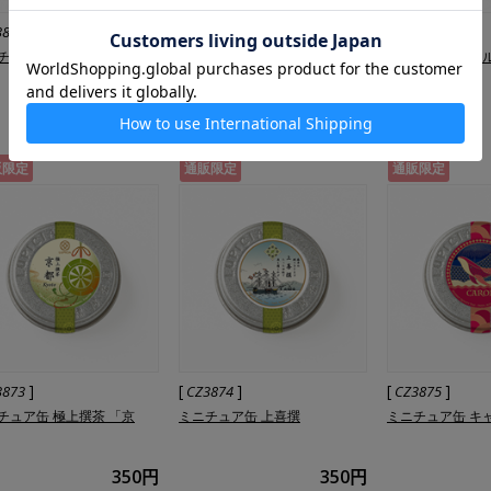
]
[
]
[
]
3866
CZ3867
CZ3868
チュア缶 ラクダと王子
ミニチュア缶 ユニオンジャック
ミニチュア缶 ベ
350円
350円
販限定
通販限定
通販限定
]
[
]
[
]
3873
CZ3874
CZ3875
チュア缶 極上撰茶 「京
ミニチュア缶 上喜撰
ミニチュア缶 キ
350円
350円