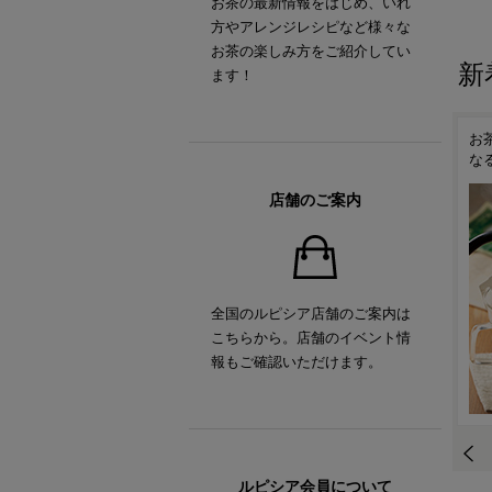
お茶の最新情報をはじめ、いれ
方やアレンジレシピなど様々な
お茶の楽しみ方をご紹介してい
新
ます！
！
ルピシアオリジナル ティー
お茶の時間がもっと楽しく
抹
ポット「TEAPO」
なるティーアイテム
い
店舗のご案内
全国のルピシア店舗のご案内は
こちらから。店舗のイベント情
報もご確認いただけます。
ルピシア会員について