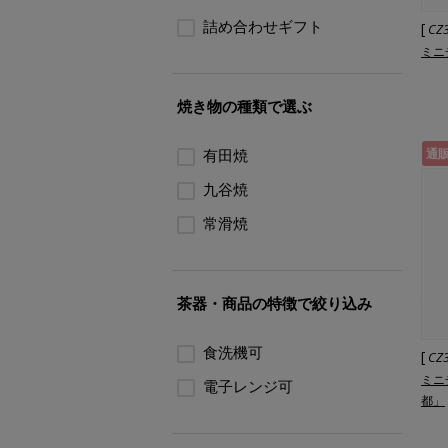
詰め合わせギフト
[
CZ
ミニ
焼き物の種類で選ぶ
有田焼
通
九谷焼
常滑焼
茶器・商品の特徴で絞り込み
食洗機可
[
CZ
ミニ
電子レンジ可
都」