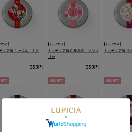
]
[
]
[
]
3862
CZ3863
CZ3864
チュア缶 キャロル・キス
ミニチュア缶 白桃烏龍・マジョ
ミニチュア缶 サ
リカ
350円
350円
販限定
通販限定
通販限定