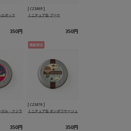
[
]
CZ3869
ルエポック
ミニチュア缶 ブーケ
350円
350円
通販限定
[
]
CZ3876
ャロル・クジラ
ミニチュア缶 ボンボワヤージュ
350円
350円