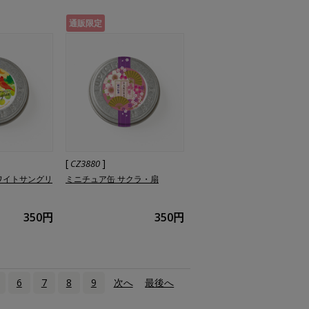
通販限定
[
]
CZ3880
ワイトサングリ
ミニチュア缶 サクラ・扇
350円
350円
6
7
8
9
次へ
›
最後へ
»