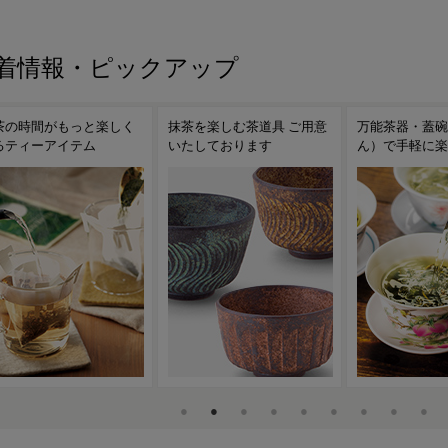
着情報・ピックアップ
茶を楽しむ茶道具 ご用意
万能茶器・蓋碗（がいわ
茶こし付きガラ
たしております
ん）で手軽に楽しむ台湾茶
ンディークーラ