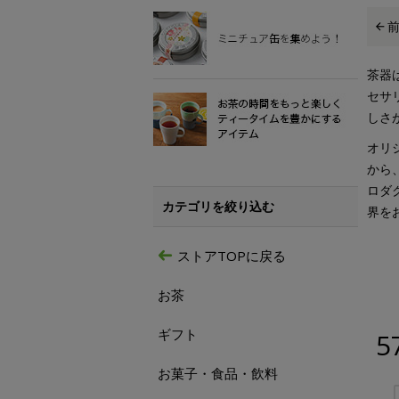
茶器
セサ
しさ
オリ
から
ロダ
カテゴリを絞り込む
界を
ストアTOPに戻る
お茶
ギフト
5
お菓子・食品・飲料