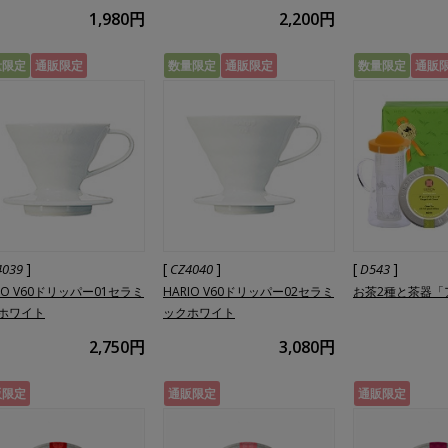
1,980円
2,200円
量限定
通販限定
数量限定
通販限定
数量限定
通販
]
[
]
[
]
4039
CZ4040
D543
IO V60ドリッパー01セラミ
HARIO V60ドリッパー02セラミ
お茶2種と茶器「
ホワイト
ックホワイト
2,750円
3,080円
販限定
通販限定
通販限定