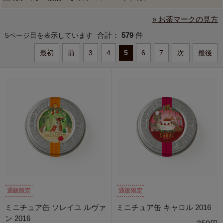
» お茶マークの見方
合計：
579
件
5ページ目を表示しています
最初
前
3
4
5
6
7
次
最後
通販限定
通販限定
ミニチュア缶 ソレイユ ルヴァ
ミニチュア缶 キャロル 2016
ン 2016