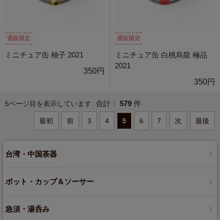
通販限定
通販限定
ミニチュア缶 柚子 2021
ミニチュア缶 白桃烏龍 極品
2021
350円
350円
合計：
579
件
5ページ目を表示しています
最初
前
3
4
5
6
7
次
最後
台湾・中国茶器
ポット・カップ＆ソーサー
急須・湯呑み