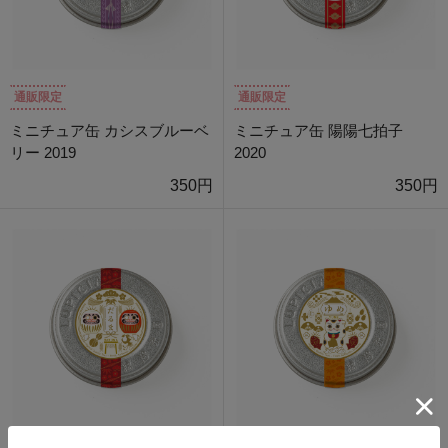
通販限定
通販限定
ミニチュア缶 カシスブルーベ
ミニチュア缶 陽陽七拍子
リー 2019
2020
350円
350円