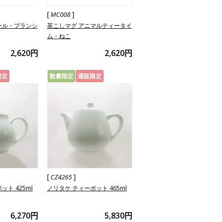
[
]
MC008
ール・ブランシ
茶こしマグ アニマルティータイ
ム・ねこ
2,620円
2,620円
限定
数量限定
通販限定
[
]
CZ4265
ト 425ml
ノリタケ ティーポット 465ml
6,270円
5,830円