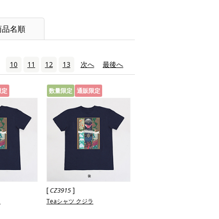
商品名順
10
11
12
13
次へ
›
最後へ
»
限定
数量限定
通販限定
[
]
CZ3915
ラ
Teaシャツ クジラ