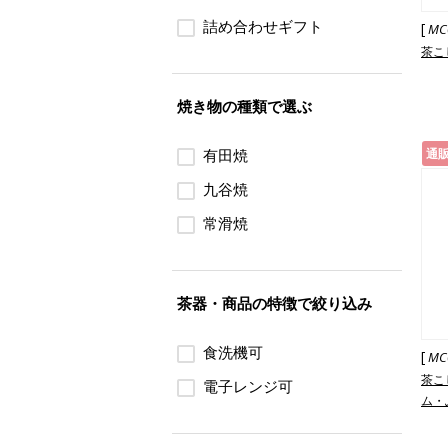
詰め合わせギフト
[
MC
茶こ
焼き物の種類で選ぶ
有田焼
通
九谷焼
常滑焼
茶器・商品の特徴で絞り込み
食洗機可
[
MC
茶こ
電子レンジ可
ム・