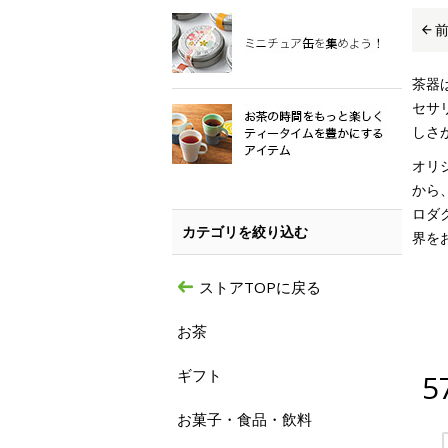
茶器
セサ
しさ
オリ
から
ロダ
カテゴリを絞り込む
界を
ストアTOPに戻る
お茶
ギフト
5
お菓子・食品・飲料