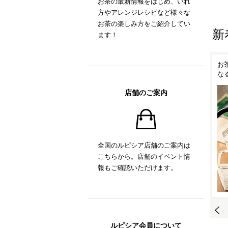
お茶の最新情報をはじめ、いれ
方やアレンジレシピなど様々な
お茶の楽しみ方をご紹介してい
新
ます！
！
ルピシアオリジナル ティー
お茶の時間がもっと楽しく
抹
ポット「TEAPO」
なるティーアイテム
い
店舗のご案内
全国のルピシア店舗のご案内は
こちらから。店舗のイベント情
報もご確認いただけます。
ルピシア会員について