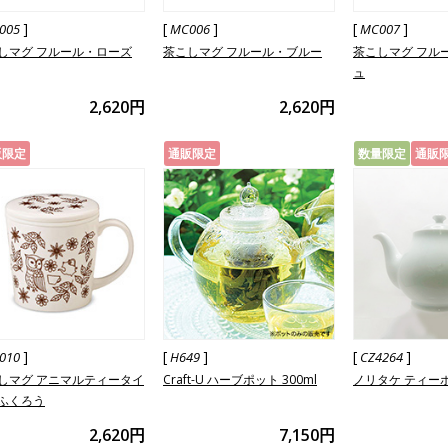
]
[
]
[
]
005
MC006
MC007
しマグ フルール・ローズ
茶こしマグ フルール・ブルー
茶こしマグ フル
ュ
2,620円
2,620円
販限定
通販限定
数量限定
通販
]
[
]
[
]
010
H649
CZ4264
しマグ アニマルティータイ
Craft-U ハーブポット 300ml
ノリタケ ティーポッ
ふくろう
2,620円
7,150円