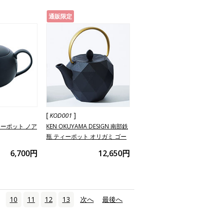
通販限定
[
]
KOD001
ーポット ノア
KEN OKUYAMA DESIGN 南部鉄
瓶 ティーポット オリガミ ゴー
ルド
6,700円
12,650円
10
11
12
13
次へ
›
最後へ
»