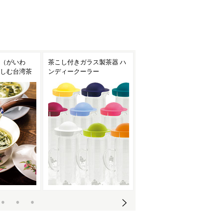
ス製茶器 ハ
焙烙（ほうろく）で手軽に
台湾茶におすすめの茶器
ー
お茶を焙煎！