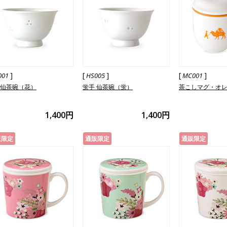
]
[
]
[
]
001
HS005
MC001
 仙茶碗（花）
蛍手 仙茶碗（蛍）
茶こしマグ・オ
1,400円
1,400円
販限定
通販限定
通販限定