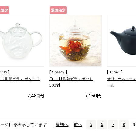
販限定
通販限定
]
[
]
[
]
4440
CZ4441
AC065
ft-U 耐熱ガラス ポット 1L
Craft-U 耐熱ガラス ポット
オリジナル・ティ
500ml
ール
7,480円
7,150円
ページ目を表示しています
«
最初へ
‹
前へ
5
6
7
8
9