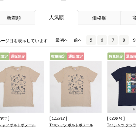
人気順
新着順
価格順
«
最初へ
‹
前へ
5
6
7
8
9
ページ目を表示しています
量限定
通販限定
数量限定
通販限定
数量限定
通販
]
[
]
[
]
3911
CZ3912
CZ3914
aシャツ ポルトボヌール
Teaシャツ ポルトボヌール
Teaシャツ クジ