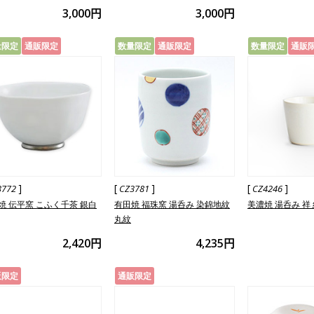
3,000円
3,000円
量限定
通販限定
数量限定
通販限定
数量限定
通販
]
[
]
[
]
3772
CZ3781
CZ4246
焼 伝平窯 こふく千茶 銀白
有田焼 福珠窯 湯呑み 染錦地紋
美濃焼 湯呑み 祥 
丸紋
2,420円
4,235円
販限定
通販限定