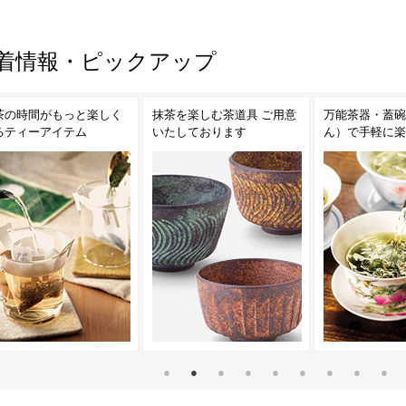
着情報・ピックアップ
茶を楽しむ茶道具 ご用意
万能茶器・蓋碗（がいわ
茶こし付きガラ
たしております
ん）で手軽に楽しむ台湾茶
ンディークーラ