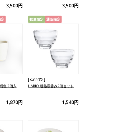
3,500円
3,500円
限定
数量限定
通販限定
[
]
CZ4485
絹色 2個入
HARIO 耐熱湯呑み2個セット
1,870円
1,540円