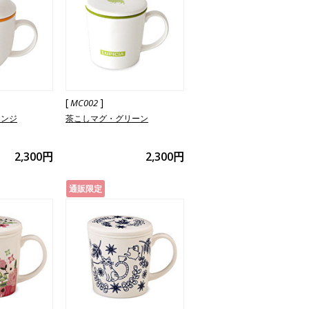
[
]
MC002
レンジ
茶こしマグ・グリーン
2,300円
2,300円
通販限定