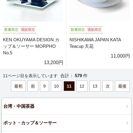
数量限定
通販限定
数量限定
通販限定
KEN OKUYAMA DESIGN カ
NISHIKAWA JAPAN KATA
ップ＆ソーサー MORPHO
Teacup 天花
No.5
11,000円
13,200円
合計：
579
件
11ページ目を表示しています
最初
前
9
10
11
12
13
次
最後
台湾・中国茶器
ポット・カップ＆ソーサー