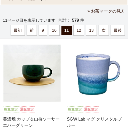
» お茶マークの見方
合計：
579
件
11ページ目を表示しています
最初
前
9
10
11
12
13
次
最後
数量限定
通販限定
数量限定
通販限定
美濃焼 カップ＆山桜ソーサー
SGW Lab マグ クリスタルブ
エバーグリーン
ルー