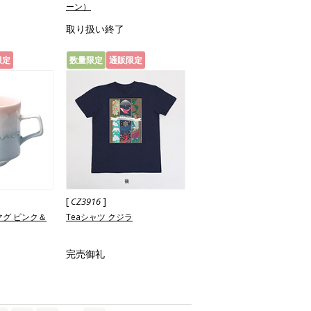
ーン）
取り扱い終了
限定
数量限定
通販限定
[
]
CZ3916
マグ ピンク＆
Teaシャツ クジラ
完売御礼