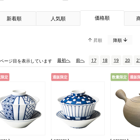
価格順
新着順
人気順
昇順
降順
«
最初へ
‹
前へ
17
18
19
20
2
ページ目を表示しています
販限定
通販限定
数量限定
通販