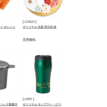
[
]
CZ3622
イ オレンジ
オリジナル 豆皿 雪月花 桜
完売御礼
[
]
LT001
テンレス製蓋付
オリジナル タンブラー （グリ