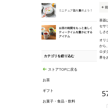
茶器
セサ
しさ
オリ
から
ロダ
カテゴリを絞り込む
界を
ストアTOPに戻る
お茶
ギフト
5
お菓子・食品・飲料