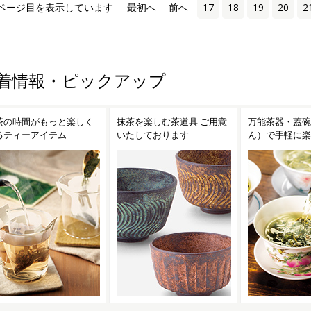
ページ目を表示しています
«
最初へ
‹
前へ
17
18
19
20
2
着情報・ピックアップ
茶を楽しむ茶道具 ご用意
万能茶器・蓋碗（がいわ
茶こし付きガラ
たしております
ん）で手軽に楽しむ台湾茶
ンディークーラ