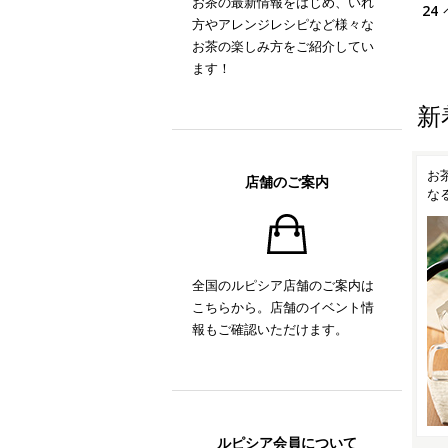
お茶の最新情報をはじめ、いれ
24
方やアレンジレシピなど様々な
お茶の楽しみ方をご紹介してい
ます！
新
！
ルピシアオリジナル ティー
お茶の時間がもっと楽しく
抹
店舗のご案内
ポット「TEAPO」
なるティーアイテム
い
全国のルピシア店舗のご案内は
こちらから。店舗のイベント情
報もご確認いただけます。
ルピシア会員について