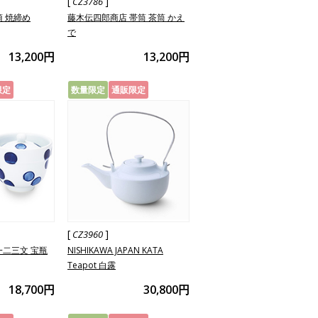
[
]
CZ3786
須 焼締め
藤木伝四郎商店 帯筒 茶筒 かえ
で
13,200円
13,200円
限定
数量限定
通販限定
[
]
CZ3960
一二三文 宝瓶
NISHIKAWA JAPAN KATA
Teapot 白露
18,700円
30,800円