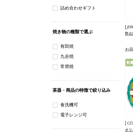
詰め合わせギフト
[
JS0
焼き物の種類で選ぶ
野点
有田焼
お
九谷焼
数
常滑焼
茶器・商品の特徴で絞り込み
食洗機可
電子レンジ可
[
CZ
オリ