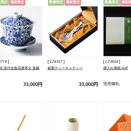
量限定
通販限定
数量限定
通販限定
数量限定
通販
]
[
]
[
]
3719
CZ4167
CZ3934
焼 染付全面花唐草文 蓋碗
銀製ティーキャディー
漉入れ懐紙 leaf
完売御礼
33,000円
33,000円