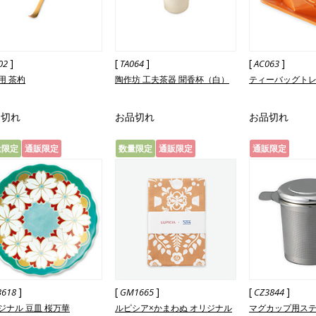
]
[
]
[
]
02
TA064
AC063
用 茶杓
陶作坊 工夫茶器 聞香杯（白）
ティーバッグトレ
品切れ
お品切れ
お品切れ
量限定
通販限定
数量限定
通販限定
通販限定
]
[
]
[
]
3618
GM1665
CZ3844
ジナル 豆皿 桜万華
ルピシア×かまわぬ オリジナル
マグカップ用ス