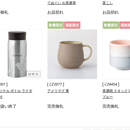
てぬぐい お茶唐草
茶こし
売御礼
お品切れ
お品切れ
数量限定
通販限定
数量限定
通販
]
[
]
[
]
001
CZ3977
CZ4454
ジナル ボトル ラクダ
アメリマグ 黄
美濃焼 スタック
ml
ブルー
り扱い終了
完売御礼
完売御礼