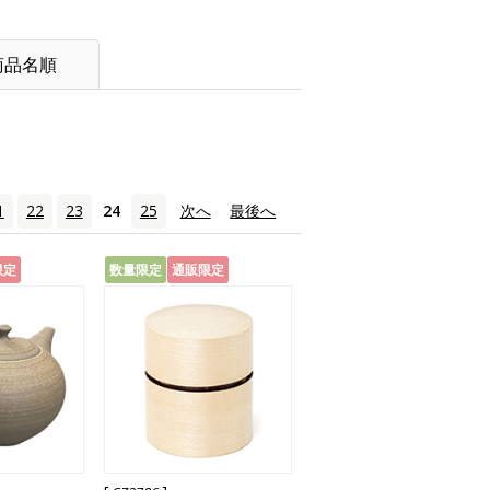
商品名順
1
22
23
24
25
次へ
›
最後へ
»
限定
数量限定
通販限定