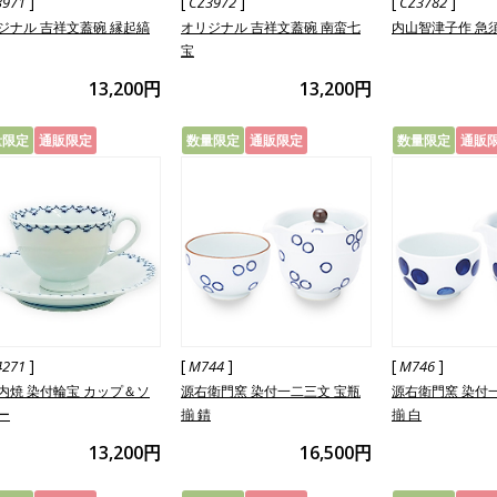
]
[
]
[
]
3971
CZ3972
CZ3782
ジナル 吉祥文蓋碗 縁起縞
オリジナル 吉祥文蓋碗 南蛮七
内山智津子作 急
宝
13,200円
13,200円
量限定
通販限定
数量限定
通販限定
数量限定
通販
]
[
]
[
]
4271
M744
M746
内焼 染付輪宝 カップ＆ソ
源右衛門窯 染付一二三文 宝瓶
源右衛門窯 染付
ー
揃 錆
揃 白
13,200円
16,500円