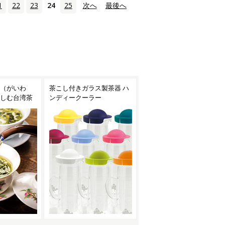
1
22
23
24
25
次へ
›
最後へ
»
ス製茶器 ハ
焙烙（ほうろく）で手軽に
台湾茶におすすめの茶器
ー
お茶を焙煎！