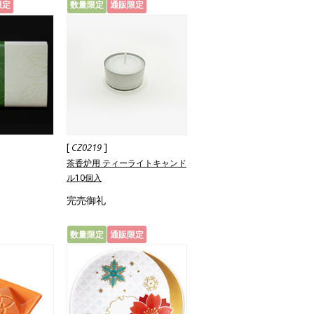
限定
数量限定
通販限定
[
]
CZ0219
茶香炉用 ティーライトキャンド
ル10個入
完売御礼
数量限定
通販限定