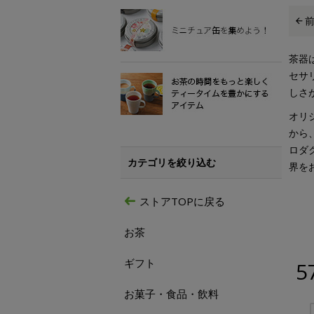
茶器
セサ
しさ
オリ
から
ロダ
カテゴリを絞り込む
界を
ストアTOPに戻る
お茶
ギフト
5
お菓子・食品・飲料