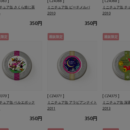
]
[
]
[
]
4363
CZ4366
CZ4368
チュア缶 さくら焙じ茶
ミニチュア缶 ピーチメルバ
ミニチュア缶 チ
8
2010
2010
350円
350円
販限定
通販限定
通販限定
]
[
]
[
]
4370
CZ4371
CZ4375
チュア缶 ベルエポック
ミニチュア缶 アラビアンナイト
ミニチュア缶 深
1
2011
2013
350円
350円