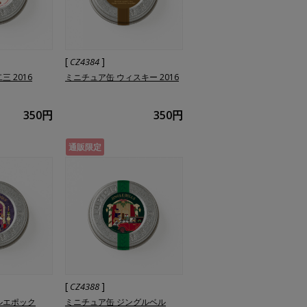
[
]
CZ4384
 2016
ミニチュア缶 ウィスキー 2016
350円
350円
通販限定
[
]
CZ4388
ルエポック
ミニチュア缶 ジングルベル