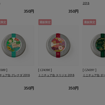
6
2018
350円
350円
販限定
通販限定
通販限定
]
[
]
[
]
4389
CZ4390
CZ4391
チュア缶 グレナダ 2018
ミニチュア缶 スリジエ 2018
ミニチュア缶 ダー
350円
350円