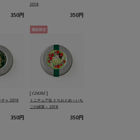
2018
350円
350円
通販限定
[
]
CZ4392
チャ 2018
ミニチュア缶 とちおとめ～いち
ごの緑茶～ 2018
350円
350円