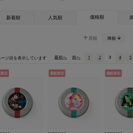
価格順
新着順
人気順
昇順
降順
«
最初へ
‹
前へ
1
2
3
4
5
ページ目を表示しています
販限定
通販限定
通販限定