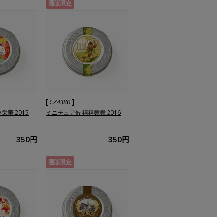
通販限定
[
]
CZ4380
栄華 2015
ミニチュア缶 禧禧舞舞 2016
350円
350円
通販限定