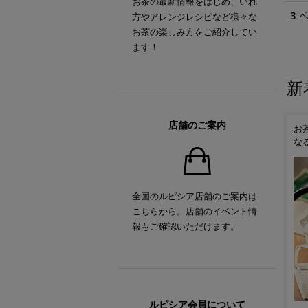
お茶の最新情報をはじめ、いれ
3
方やアレンジレシピなど様々な
お茶の楽しみ方をご紹介してい
ます！
新
店舗のご案内
！
ルピシアオリジナル ティー
お茶の時間がもっと楽しく
抹
ポット「TEAPO」
なるティーアイテム
い
全国のルピシア店舗のご案内は
こちらから。店舗のイベント情
報もご確認いただけます。
ルピシア会員について