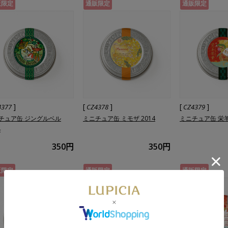
販限定
通販限定
通販限定
]
[
]
[
]
4377
CZ4378
CZ4379
チュア缶 ジングルベル
ミニチュア缶 ミモザ 2014
ミニチュア缶 栄羊
4
350円
350円
販限定
通販限定
通販限定