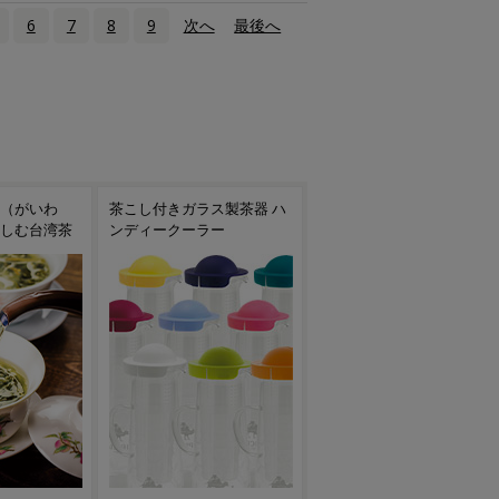
6
7
8
9
次へ
›
最後へ
»
ス製茶器 ハ
焙烙（ほうろく）で手軽に
台湾茶におすすめの茶器
ー
お茶を焙煎！