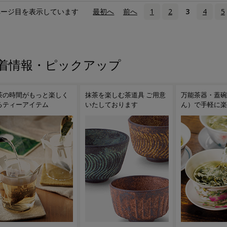
ページ目を表示しています
«
最初へ
‹
前へ
1
2
3
4
5
着情報・ピックアップ
茶を楽しむ茶道具 ご用意
万能茶器・蓋碗（がいわ
茶こし付きガラ
たしております
ん）で手軽に楽しむ台湾茶
ンディークーラ