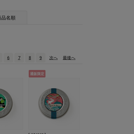
商品名順
6
7
8
9
次へ
›
最後へ
»
通販限定