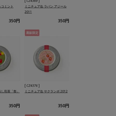
[
]
CZ4369
ョコミント
ミニチュア缶 ラパン アジール
2011
350円
350円
通販限定
[
]
CZ4376
蒸し煎茶「祭」
ミニチュア缶 サクランボ 2012
350円
350円