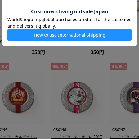
]
[
]
[
]
4381
CZ4382
CZ4383
チュア缶 ソレイユ ルヴァ
ミニチュア缶 キャロル 2016
ミニチュア缶 一二三
016
350円
350円
販限定
通販限定
通販限定
]
[
]
[
]
4385
CZ4386
CZ4387
チュア缶 カルヴァドス
ミニチュア缶 テ・オ・レ 2017
ミニチュア缶 ベ