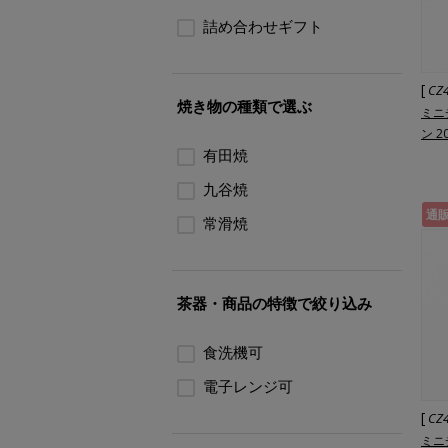
詰め合わせギフト
[
CZ
焼き物の種類で選ぶ
ミニ
ン 2
有田焼
九谷焼
通
常滑焼
茶器・商品の特徴で絞り込み
食洗機可
電子レンジ可
[
CZ
ミニ