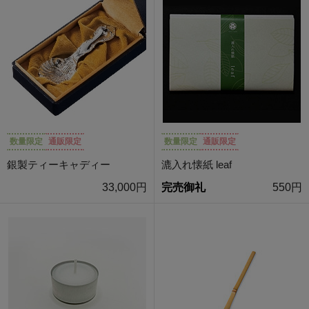
数量限定
通販限定
数量限定
通販限定
銀製ティーキャディー
漉入れ懐紙 leaf
33,000円
完売御礼
550円