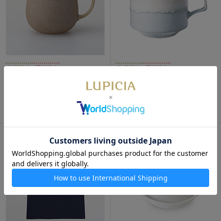
数量限定
通販限定
数量限定
通販限定
アメリマグ 黄
美濃焼 スタックマグ ピンク＆
ブルー
完売御礼
3,300円
完売御礼
3,300円