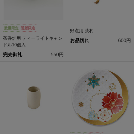
数量限定
通販限定
野点用 茶杓
茶香炉用 ティーライトキャン
お品切れ
600円
ドル10個入
完売御礼
550円