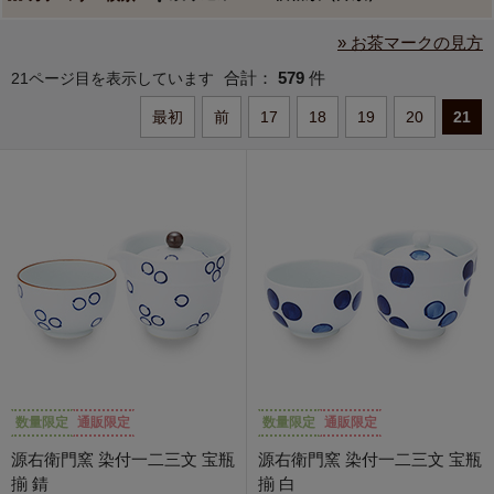
» お茶マークの見方
合計：
579
件
21ページ目を表示しています
最初
前
17
18
19
20
21
数量限定
通販限定
数量限定
通販限定
源右衛門窯 染付一二三文 宝瓶
源右衛門窯 染付一二三文 宝瓶
揃 錆
揃 白