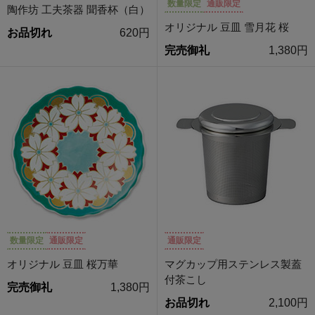
数量限定
通販限定
陶作坊 工夫茶器 聞香杯（白）
オリジナル 豆皿 雪月花 桜
お品切れ
620円
完売御礼
1,380円
数量限定
通販限定
通販限定
オリジナル 豆皿 桜万華
マグカップ用ステンレス製蓋
付茶こし
完売御礼
1,380円
お品切れ
2,100円