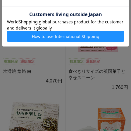
数量限定
通販限定
数量限定
通販限定
常滑焼 焙烙 白
食べきりサイズの英国菓子と
幸せスコーン
4,070円
1,760円