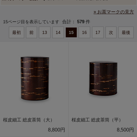
» お茶マークの見方
合計：
579
件
15ページ目を表示しています
最初
前
13
14
15
16
17
次
最後
桜皮細工 総皮茶筒（大）
桜皮細工 総皮茶筒（平）
8,800円
8,500円