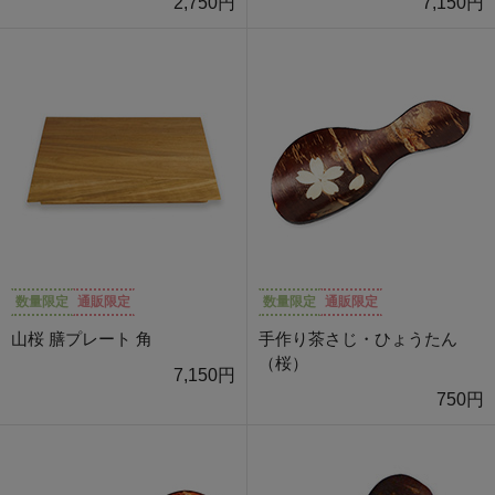
2,750円
7,150円
数量限定
通販限定
数量限定
通販限定
山桜 膳プレート 角
手作り茶さじ・ひょうたん
（桜）
7,150円
750円