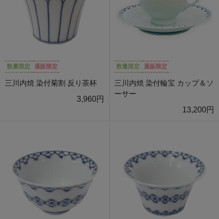
数量限定
通販限定
数量限定
通販限定
三川内焼 染付菊割 反り茶杯
三川内焼 染付輪宝 カップ＆ソ
ーサー
3,960円
13,200円