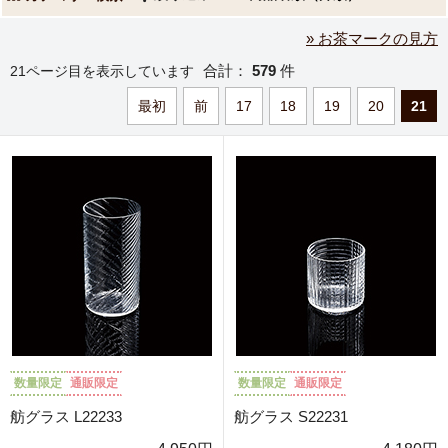
» お茶マークの見方
合計：
579
件
21ページ目を表示しています
最初
前
17
18
19
20
21
数量限定
通販限定
数量限定
通販限定
舫グラス L22233
舫グラス S22231