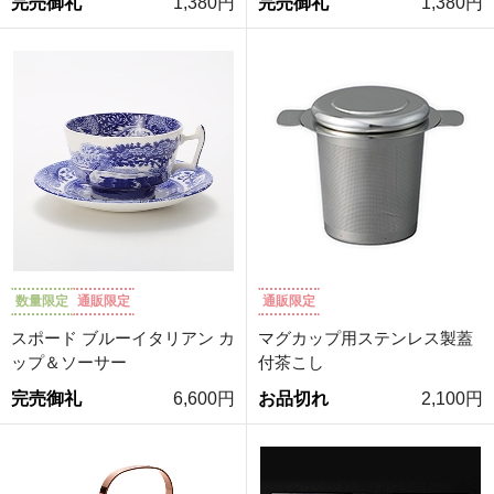
完売御礼
1,380円
完売御礼
1,380円
数量限定
通販限定
通販限定
スポード ブルーイタリアン カ
マグカップ用ステンレス製蓋
ップ＆ソーサー
付茶こし
完売御礼
6,600円
お品切れ
2,100円