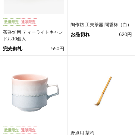
数量限定
通販限定
陶作坊 工夫茶器 聞香杯（白）
茶香炉用 ティーライトキャン
お品切れ
620円
ドル10個入
完売御礼
550円
数量限定
通販限定
野点用 茶杓