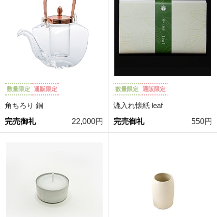
数量限定
通販限定
数量限定
通販限定
角ちろり 銅
漉入れ懐紙 leaf
完売御礼
22,000円
完売御礼
550円