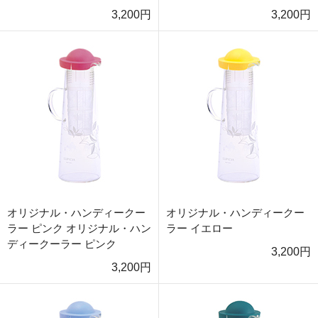
3,200円
3,200円
オリジナル・ハンディークー
オリジナル・ハンディークー
ラー ピンク オリジナル・ハン
ラー イエロー
ディークーラー ピンク
3,200円
3,200円