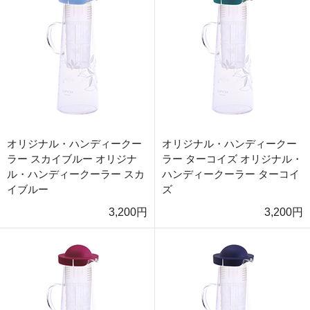
オリジナル・ハンディークー
オリジナル・ハンディークー
ラー スカイブルー オリジナ
ラー ターコイズ オリジナル・
ル・ハンディークーラー スカ
ハンディークーラー ターコイ
イブルー
ズ
3,200円
3,200円