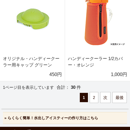
オリジナル・ハンディークー
ハンディークーラー 1/2カバ
ラー用キャップ グリーン
ー・オレンジ
450円
1,000円
合計：
30
件
1ページ目を表示しています
1
2
次
最後
» らくらく簡単！水出しアイスティーの作り方はこちら