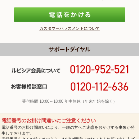
カスタマーハラスメントについて
受付時間 10:00～18:00 年中無休（年末年始を除く）
電話番号のお掛け間違いにご注意ください
電話番号のお掛け間違いにより、一般の方へご迷惑をおかけする事象が発
生しております。