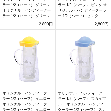
ラー 1/2（ハーフ） グリーン
ラー 1/2（ハーフ） ピンク オ
オリジナル・ハンディークー
リジナル・ハンディークーラ
ラー 1/2（ハーフ） グリーン
ー 1/2（ハーフ） ピンク
2,800円
2,800円
オリジナル・ハンディークー
オリジナル・ハンディークー
ラー 1/2（ハーフ） イエロー
ラー 1/2（ハーフ） スカイブ
オリジナル・ハンディークー
ルー オリジナル・ハンディー
ラー 1/2（ハーフ） イエロー
クーラー 1/2（ハーフ） スカ