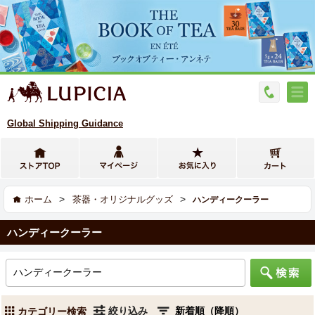
Global Shipping Guidance
>
>
ホーム
茶器・オリジナルグッズ
ハンディークーラー
ハンディークーラー
絞り込み
カテゴリー検索