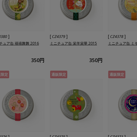
]
[
]
[
]
4380
CZ4379
CZ4378
チュア缶 禧禧舞舞 2016
ミニチュア缶 栄羊栄華 2015
ミニチュア缶 ミモザ
350円
350円
販限定
通販限定
通販限定
]
[
]
[
]
4376
CZ4375
CZ4371