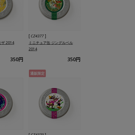
[
]
CZ4377
 2014
ミニチュア缶 ジングルベル
2014
350円
350円
通販限定
[
]
CZ4370