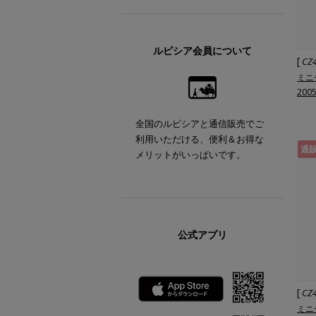
ルピシア会員について
[
CZ
ミニ
200
全国のルピシアと通信販売でご
利用いただける、便利＆お得な
通
メリットがいっぱいです。
公式アプリ
[
CZ
ミニ