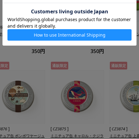
]
[
]
[
]
3880
CZ3879
CZ3878
チュア缶 サクラ・扇
ミニチュア缶 ホワイトサングリ
ミニチュア缶 ダ
ア
350円
350円
販限定
通販限定
通販限定
]
[
]
[
]
3876
CZ3875
CZ3874
チュア缶 ボンボワヤージュ
ミニチュア缶 キャロル・クジラ
ミニチュア缶 上