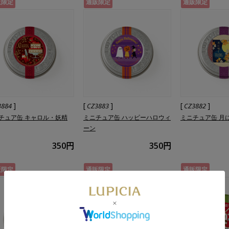
販限定
通販限定
通販限定
]
[
]
[
]
3884
CZ3883
CZ3882
チュア缶 キャロル・妖精
ミニチュア缶 ハッピーハロウィ
ミニチュア缶 月
ーン
350円
350円
販限定
通販限定
通販限定