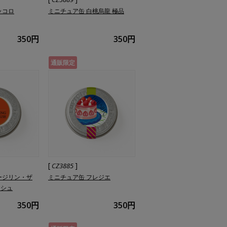
ッコロ
ミニチュア缶 白桃烏龍 極品
350円
350円
通販限定
[
]
CZ3885
ージリン・ザ
ミニチュア缶 フレジエ
ッシュ
350円
350円