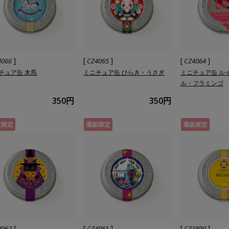
]
[
]
[
]
4066
CZ4065
CZ4064
チュア缶 木馬
ミニチュア缶 ひらき・うさぎ
ミニチュア缶 ル
ル・フラミンゴ
350円
350円
販限定
通販限定
通販限定
]
[
]
[
]
4062
CZ4061
CZ3890