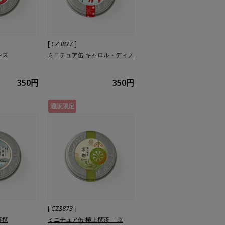
[
]
CZ3877
ンス
ミニチュア缶 キャロル・ディノ
350円
350円
通販限定
[
]
CZ3873
喜撰
ミニチュア缶 極上撰茶 「京