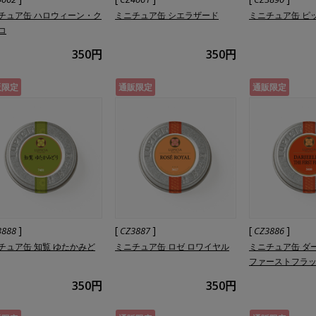
チュア缶 ハロウィーン・ク
ミニチュア缶 シエラザード
ミニチュア缶 ピ
コ
350円
350円
販限定
通販限定
通販限定
]
[
]
[
]
3888
CZ3887
CZ3886
チュア缶 知覧 ゆたかみど
ミニチュア缶 ロゼ ロワイヤル
ミニチュア缶 ダ
ファーストフラ
350円
350円