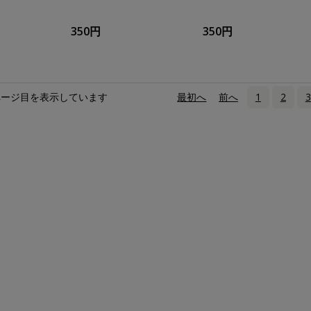
350円
350円
ページ目を表示しています
«
最初へ
‹
前へ
1
2
3