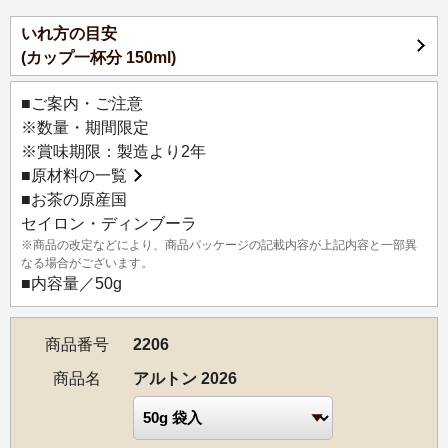
【お茶の説明】
いれ方の目安
ミディアムグロウンからハイグロウンに位置する標高で作
(カップ一杯分 150ml)
られるディンブーラ紅茶は、1～2月にかけてクオリティー
シーズンを迎え、この季節に収穫される紅茶には、まろや
■ご案内・ご注意
かな味わいと清涼感のある爽やかな風味が際立ちます。生
※数量・期間限定
き生きとした王道の風味は、ストレートはもちろん、ミル
※賞味期限：製造より2年
クティーやレモンティーにもおすすめです。
■
原材料の一覧
■お茶の原産国
【茶園情報】
セイロン・ディンブーラ
1880年に設立されたアルトン茶園は、標高1,430～1,690m
※商品の改定などにより、商品パッケージの記載内容が上記内容と一部異
の高地に位置しています。アルトン茶園は、マスケリヤか
なる場合がございます。
ら約10km、ハットンから約22kmに位置し、この地域はセ
■内容量／50g
イロンティーの主要な産地の一つであるディンブーラ地区
の一部として知られ、高品質なハイグロウンティーの生産
商品番号
2206
地となっています。茶園の面積は約350ヘクタールで、高地
での茶の生産に重点を置いています。
商品名
アルトン 2026
レインフォレスト・アライアンスやフェアトレードなどの
認定を受けており、主に輸出市場に製品を供給していま
す。