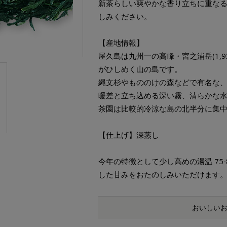
新茶らしい爽やかな香り立ちに重な
しみください。
【産地情報】
屋久島は九州一の高峰・宮之浦岳(1,9
がひしめく山の島です。
縄文杉やもののけの森などで有名な
暖差と立ち込める深い霧、清らかな
茶園は比較的冷涼な島の北半分に集
【仕上げ】深蒸し
今年の特徴として少し高めの湯温 75
した甘みをおたのしみいただけます
おいしい