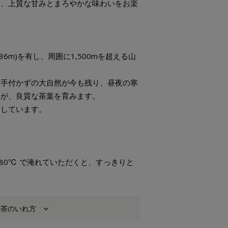
る、上質な甘みとまろやかな味わいをお楽
36m)を有し、周囲に1,500mを超える山
、手付かずの大自然が今も残り、昼夜の寒
水が、良質な茶葉を育みます。
中しています。
‐80℃ で淹れていただくと、すっきりと
。
お茶のいれ方