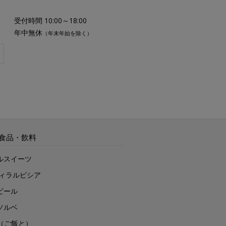
受付時間 10:00～18:00
年中無休
（年末年始を除く）
食品・飲料
ルスイーツ
ヴィラルピシア
ビール
ソルベ
to（ご飯と）