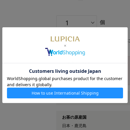
個
商品
ご案内・ご注意
※数量・期間限定
※賞味期限：製造より1年
原材料の一覧
お茶の原産国
日本・鹿児島