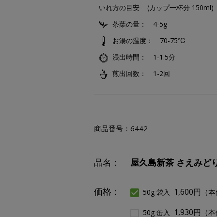
いれ方の目安
(カップ一杯分 150ml)
茶葉の量
4‐5g
お湯の温度
70‐75℃
浸出時間
1‐1.5分
煎出回数
1-2回
商品番号：
6442
品名：
屋久島新茶 さえみどり 
価格：
1,600円
（本
50g 袋入
1,930円
（本
50g 缶入