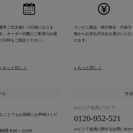
通常ご注文後2～5日後になりま
コンビニ振込・銀行振込・代金引
す。オーダーの際にご希望のお届
換からお支払方法をお選びいただ
け日時をご指定ください。
けます。
» もっと詳しく
» もっと詳しく
ヤル
サポ
ルピシア会員について
なことでもお気軽にお声掛けくだ
0120-952-521
ルピシア会員に関するお問い合わ
間 8:00～22:00