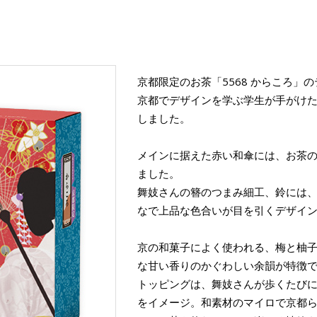
京都限定のお茶「5568 からころ」
京都でデザインを学ぶ学生が手がけ
しました。
メインに据えた赤い和傘には、お茶
ました。
舞妓さんの簪のつまみ細工、鈴には、
なで上品な色合いが目を引くデザイ
京の和菓子によく使われる、梅と柚
な甘い香りのかぐわしい余韻が特徴
トッピングは、舞妓さんが歩くたび
をイメージ。和素材のマイロで京都