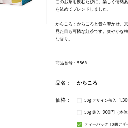
このお茶を飲むたびに、楽しく情緒
を込めてブレンドしました。
からころ：からころと音を響かせ、
見た目も可憐な紅茶です。爽やかな
な香り。
商品番号：
5568
品名：
からころ
価格：
1,3
50g デザイン缶入
900円
（本体
50g 袋入
ティーバッグ 10個デザ