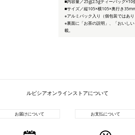
■内容量／25g(2.5gティーバッグ×10
■サイズ／縦105×横105×奥行き35m
※アルミパック入り（個包装ではあり
※裏面に「お茶の説明」、「おいしい
載。
ルピシアオンラインストアについて
お届けについて
お支払について