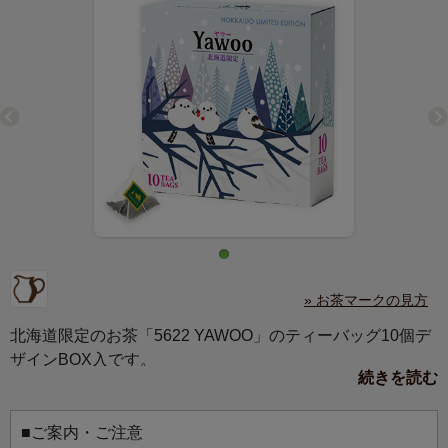
» お茶マークの見方
北海道限定のお茶「5622 YAWOO」のティーバッグ10個デ
ザインBOX入です。
続きを読む
北の大地の四季折々の風景を、北海道に生息する動物と共
に描きました。
雪の妖精、シマエナガ。冬の寒さの中でも、羽を膨らませ
■ご案内・ご注意