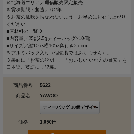
て元気におしゃべりしています。
※北海道エリア／通信販売限定販売
※賞味期限：製造より2年
北海道特産の乳製品・ミルクとヨーグルトの香りを紅茶に
※お茶の風味を損なわないよう、お早めにお召し上がり
ブレンド。
ください。
大自然に広がる白銀の世界、舞い煌くダイヤモンドダスト
■
原材料の一覧
を彷彿とさせるトッピングが北海道らしさを演出します。
■内容量／25g(2.5gティーバッグ×10個)
コクのある味わいはミルクティーにも大変おすすめです。
■サイズ／縦105×横105×奥行き35mm
※アルミパック入り（個包装ではありません）。
【YAWOOとは】
※裏面に「お茶の説明」、「おいしい いれ方の目安」を
「ヨーグルト」を意味するフランス語の“YAOURT”を元
日本語、英語にて記載。
に、ルピシア流にアレンジしたオリジナルの名前です。
商品番号
5622
ヤウー：新鮮なミルクとヨーグルトの香り。金平糖で雪の
結晶を、アラザンでダイヤモンドダストをイメージした紅
商品名
YAWOO
茶です。ミルクティーにもおすすめ。
価格
1,050円