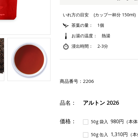
いれ方の目安
(カップ一杯分 150ml)
茶葉の量
1個
お湯の温度
熱湯
浸出時間
2-3分
商品番号：
2206
品名：
アルトン 2026
価格：
980円
（本体
50g 袋入
1,310円
（本
50g 缶入